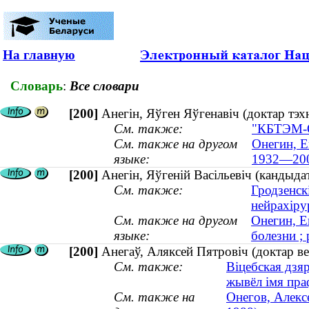
На главную
Словарь
:
Все словари
[200]
Анегін, Яўген Яўгенавіч (доктар тэ
См. также:
"КБТЭМ-О
См. также на другом
Онегин, Е
языке:
1932—20
[200]
Анегін, Яўгеній Васільевіч (кандыда
См. также:
Гродзенск
нейрахірур
См. также на другом
Онегин, Е
языке:
болезни ; 
[200]
Анегаў, Аляксей Пятровіч (доктар в
См. также:
Віцебская дзя
жывёл імя пра
См. также на
Онегов, Алекс