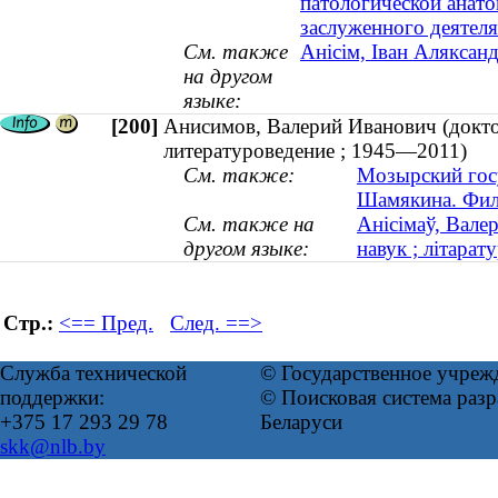
патологической анато
заслуженного деятел
См. также
Анісім, Іван Аляксан
на другом
языке:
[200]
Анисимов, Валерий Иванович (доктор
литературоведение ; 1945—2011)
См. также:
Мозырский госу
Шамякина. Фил
См. также на
Анісімаў, Вале
другом языке:
навук ; літара
Стр.:
<== Пред.
След. ==>
Служба технической
© Государственное учреж
поддержки:
© Поисковая система ра
+375 17 293 29 78
Беларуси
skk@nlb.by