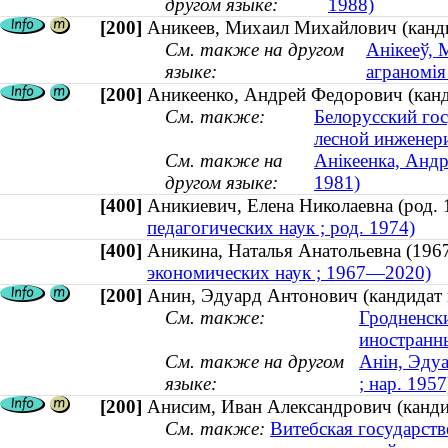
другом языке:
1988)
[200]
Аникеев, Михаил Михайлович (кандид
См. также на другом
Анікееў, 
языке:
аграномія 
[200]
Аникеенко, Андрей Федорович (канди
См. также:
Белорусский гос
лесной инженери
См. также на
Анікеенка, Андр
другом языке:
1981)
[400]
Аникиевич, Елена Николаевна (род
педагогических наук ; род. 1974)
[400]
Аникина, Наталья Анатольевна (
экономических наук ; 1967—2020)
[200]
Анин, Эдуард Антонович (кандидат м
См. также:
Гродненск
иностранн
См. также на другом
Анін, Эду
языке:
; нар. 1957
[200]
Анисим, Иван Александрович (кандид
См. также:
Витебская государст