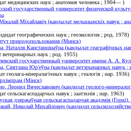
ат медицинских наук ; анатомия человека ; 1904— )
сский государственный университет физической культу
ры
Мікалай Міхайлавіч (кандыдат медыцынскіх навук ; ана
дидат географических наук ; геоэкология ; род. 1978)
тут природопользования (Минск)
а, Наталля Канстанцінаўна (кандыдат геаграфічных навук
 ветеринарных наук ; род. 1955)
евский государственный университет имени А. А. Кул
а, Святлана Юр'еўна (кандыдат ветэрынарных навук ; 
т геолага-мінералагічных навук ; геалогія ; нар. 1936)
рхімпрам (Мінск)
о, Леонид Вячеславович (кандидат геолого-минералогич
т сельскагаспадарчых навук ; заатэхнія ; нар. 1963)
уская дзяржаўная сельскагаспадарчая акадэмія (Горкі). 
кий, Николай Михайлович (кандидат сельскохозяйствен