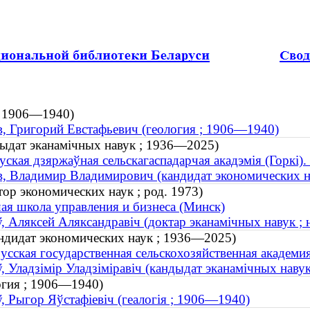
 ; 1906—1940)
, Григорий Евстафьевич (геология ; 1906—1940)
ндыдат эканамічных навук ; 1936—2025)
уская дзяржаўная сельскагаспадарчая акадэмія (Горкі)
, Владимир Владимирович (кандидат экономических 
ор экономических наук ; род. 1973)
я школа управления и бизнеса (Минск)
, Аляксей Аляксандравіч (доктар эканамічных навук ; 
ндидат экономических наук ; 1936—2025)
усская государственная сельскохозяйственная академи
, Уладзімір Уладзіміравіч (кандыдат эканамічных нав
огия ; 1906—1940)
, Рыгор Яўстафіевіч (геалогія ; 1906—1940)