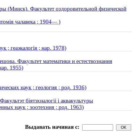
ры (Минск). Факультет оздоровительной физической
томія чалавека ; 1904— )
 ; геаэкалогія ; нар. 1978)
ешова. Факультет математики и естествознания
нар. 1955)
еских наук ; геология ; род. 1936)
Факультэт біятэхналогіі і аквакультуры
ных наук ; зоотехния ; род. 1963)
Выдавать начиная с: