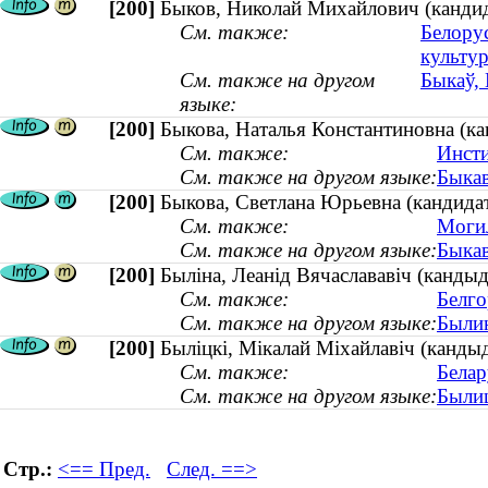
[200]
Быков, Николай Михайлович (кандид
См. также:
Белору
культу
См. также на другом
Быкаў, 
языке:
[200]
Быкова, Наталья Константиновна (кан
См. также:
Инсти
См. также на другом языке:
Быкав
[200]
Быкова, Светлана Юрьевна (кандидат
См. также:
Могил
См. также на другом языке:
Быкав
[200]
Быліна, Леанід Вячаслававіч (кандыда
См. также:
Белго
См. также на другом языке:
Былин
[200]
Быліцкі, Мікалай Міхайлавіч (кандыда
См. также:
Белар
См. также на другом языке:
Былиц
Стр.:
<== Пред.
След. ==>