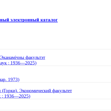
. Эканамічны факультэт
наук ; 1936—2025)
нар. 1973)
я (Горки). Экономический факультет
ук ; 1936—2025)