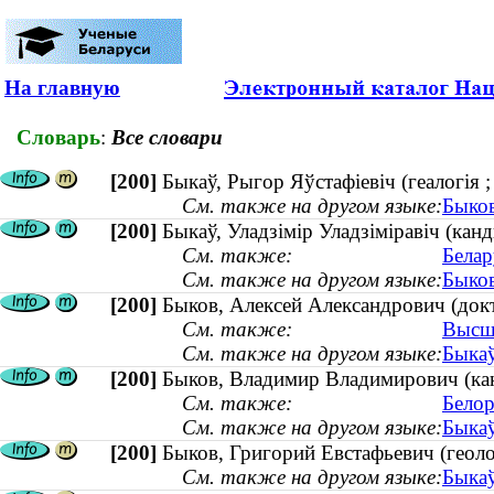
На главную
Словарь
:
Все словари
[200]
Быкаў, Рыгор Яўстафіевіч (геалогія
См. также на другом языке:
Быков
[200]
Быкаў, Уладзімір Уладзіміравіч (ка
См. также:
Белар
См. также на другом языке:
Быков
[200]
Быков, Алексей Александрович (докт
См. также:
Высша
См. также на другом языке:
Быкаў
[200]
Быков, Владимир Владимирович (ка
См. также:
Белор
См. также на другом языке:
Быкаў
[200]
Быков, Григорий Евстафьевич (геол
См. также на другом языке:
Быкаў