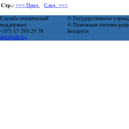
Стр.:
<== Пред.
След. ==>
Служба технической
© Государственное учреж
поддержки:
© Поисковая система ра
+375 17 293 29 78
Беларуси
skk@nlb.by