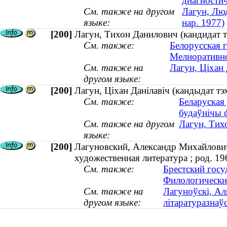
диагностич
См. также на другом
Лагун, Люд
языке:
нар. 1977)
[200]
Лагун, Тихон Данилович (кандидат 
См. также:
Белорусская г
Мелиоративно
См. также на
Лагун, Ціхан
другом языке:
[200]
Лагун, Ціхан Данілавіч (кандыдат т
См. также:
Беларуская 
будаўнічы 
См. также на другом
Лагун, Тих
языке:
[200]
Лагуновский, Александр Михайлович 
художественная литература ; род. 19
См. также:
Брестский госу
Филологически
См. также на
Лагуноўскі, Ал
другом языке:
літаратуразнаўс