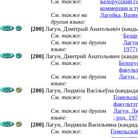
См. также:
Белорусский г
коммерции и т
См. также на
Лагойка, Валян
другом языке:
[200]
Лагун, Дзмiтрый Анатольевiч (канд
См. также:
Белар
См. также на другом
Лагун
языке:
1977)
[200]
Лагун, Дмитрий Анатольевич (кандид
См. также:
Белору
факульт
См. также на другом
Лагун,
языке:
[200]
Лагун, Людміла Васільеўна (кандыдат
См. также:
Гомельск
факультэт
См. также на другом
Лагун, Л
языке:
; род. 197
[200]
Лагун, Людмила Васильевна (кандида
См. также:
Гомельски