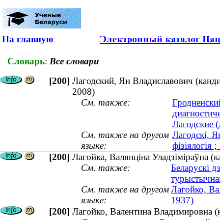
На главную
Словарь
:
Все словари
[200]
Лагодский, Ян Владиславович (канд
2008)
См. также:
Гродненски
диагностич
Лагодские (
См. также на другом
Лагодскі, Я
языке:
фізіялогія 
[200]
Лагойка, Валянціна Уладзіміраўна (к
См. также:
Беларускі д
турыстычна
См. также на другом
Лагойко, Ва
языке:
1937)
[200]
Лагойко, Валентина Владимировна (к