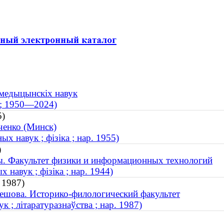
 медыцынскіх навук
 ; 1950—2024)
5)
ченко (Минск)
х навук ; фізіка ; нар. 1955)
)
ы. Факультет физики и информационных технологий
навук ; фізіка ; нар. 1944)
 1987)
ешова. Историко-филологический факультет
 ; літаратуразнаўства ; нар. 1987)