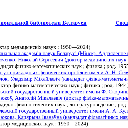
октар медыцынскіх навук ; 1950—2024)
нальная акадэмія навук Беларусі (Мінск). Аддзяленне
ченко, Николай Сергеевич (доктор медицинских наук
дат физико-математических наук ; физика ; род. 195
тут прикладных физических проблем имени А. Н. Сев
юк, Уладзімір Міхайлавіч (кандыдат фізіка-матэматычны
тор физико-математических наук ; физика ; род. 1944
ьский государственный университет имени Ф. Скорин
юкоў, Анатолій Мікалаевіч (доктар фізіка-матэматычных 
дидат филологических наук ; литературоведение ; род.
евский государственный университет имени А. А. Кул
юкова, Кацярына Іванаўна (кандыдат філалагічных навук
ктор медицинских наук ; 1950—2024)