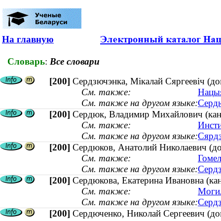
На главную
Словарь
:
Все словари
[200]
Сердзючэнка, Мікалай Сяргеевіч (д
См. также:
Нацыя
См. также на другом языке:
Сердю
[200]
Сердюк, Владимир Михайлович (канди
См. также:
Инсти
См. также на другом языке:
Сярдз
[200]
Сердюков, Анатолий Николаевич (док
См. также:
Гомел
См. также на другом языке:
Сердз
[200]
Сердюкова, Екатерина Ивановна (кан
См. также:
Могил
См. также на другом языке:
Сердз
[200]
Сердюченко, Николай Сергеевич (до