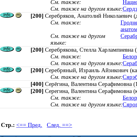
См. также:
Нацио
См. также на другом языке:
Сердз
[200]
Серебряков, Анатолий Николаевич (
См. также:
Гродн
анато
См. также на другом
Серабр
языке:
[200]
Серебрякова, Стелла Харлампиевна (
См. также:
Белор
См. также на другом языке:
Сераб
[200]
Серебряный, Израиль Айзикович (ка
См. также на другом языке:
Сярэб
[400]
Серёгина, Валентина Серафимовн
[200]
Серегина, Валентина Серафимовна (
См. также:
Белор
См. также на другом языке:
Сярог
Стр.:
<== Пред.
След. ==>