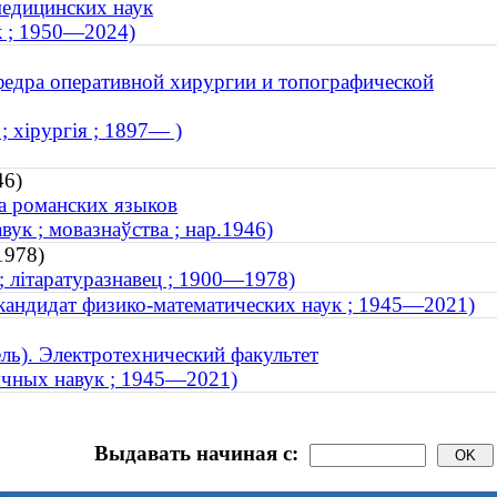
медицинских наук
к ; 1950—2024)
федра оперативной хирургии и топографической
; хірургія ; 1897— )
46)
а романских языков
ук ; мовазнаўства ; нар.1946)
1978)
 ; літаратуразнавец ; 1900—1978)
кандидат физико-математических наук ; 1945—2021)
ль). Электротехнический факультет
тычных навук ; 1945—2021)
Выдавать начиная с: