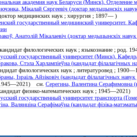
нальная академия наук Беларуси (Минск). Отделение 
ючэнка, Мікалай Сяргеевіч (доктар медыцынскіх наву
доктор медицинских наук ; хирургия ; 1897— )
енский государственный медицинский университет. Ка
мии
акоў, Анатолій Мікалаевіч (доктар медыцынскіх навук 
кандидат филологических наук ; языкознание ; род. 19
усский государственный университет (Минск). Кафедр
ракова, Стэла Харлампіеўна (кандыдат філалагічных нав
ндидат филологических наук ; литературовед ; 1900—
раны, Ізраіль Айзіковіч (кандыдат філалагічных навук
а (1945—2021)
см.
Серегина, Валентина Серафимовна (
кандидат физико-математических наук ; 1945—2021)
усский государственный университет транспорта (Гоме
іна, Валянціна Серафімаўна (кандыдат фізіка-матэма