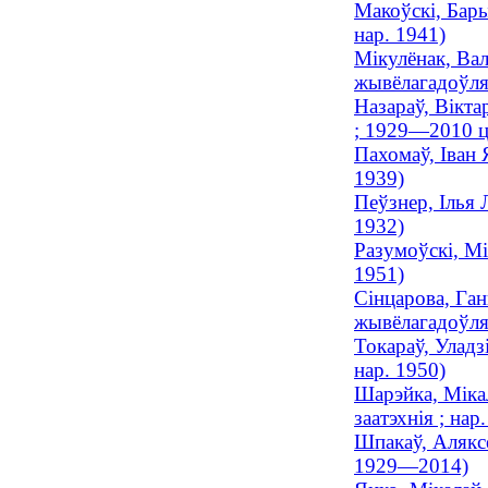
Макоўскі, Бары
нар. 1941)
Мікулёнак, Вал
жывёлагадоўля 
Назараў, Вікта
; 1929—2010 ц
Пахомаў, Іван 
1939)
Пеўзнер, Ілья 
1932)
Разумоўскі, Мі
1951)
Сінцарова, Ган
жывёлагадоўля 
Токараў, Уладз
нар. 1950)
Шарэйка, Мікал
заатэхнія ; нар
Шпакаў, Аляксе
1929—2014)