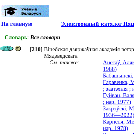
На главную
Словарь
:
Все словари
[210]
Віцебская дзяржаўная акадэмія ветэ
Мядзведскага
См. также:
Анегаў, Аляк
1988)
Бабашынскі,
Гаравенка, М
; заатэхнія ;
Гуйван, Валя
; нар. 1977)
Закрэўскі, М
1936—2022
Карпеня, Міх
нар. 1978)