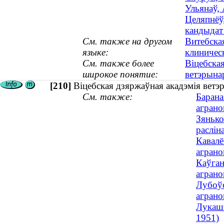
Ульянаў, 
Целяпнёў,
кандыдат
См. также на другом
Витебска
языке:
клиничес
См. также более
Віцебска
широкое понятие:
ветэрын
[210]
Віцебская дзяржаўная акадэмія вет
См. также:
Барана
аграно
Зянько
раслін
Кавалё
аграно
Каўган
аграно
Лубоўс
аграно
Лукашэ
1951)