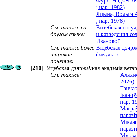
Фурс, Надзея Ля
; нар. 1982)
Яцына, Вольга А
; нар. 1978)
См. также на
Витебская госуд
другом языке:
и разведения с
Ивановой
См. также более
Віцебская дзярж
широкое
факультэт
понятие:
[210]
Віцебская дзяржаўная акадэмія ветэ
См. также:
Аляхно
2026)
Ганчар
Іваноў
нар. 1
Маёраў
паразі
Міклаш
паразі
Мурзал