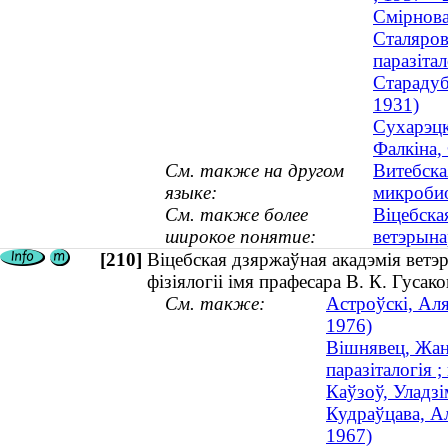
Смірнова
Сталяров
паразітал
Старадуб
1931)
Сухарэцк
Фалкіна,
См. также на другом
Витебска
языке:
микробио
См. также более
Віцебска
широкое понятие:
ветэрын
[210]
Віцебская дзяржаўная акадэмія ветэ
фізіялогіі імя прафесара В. К. Гусако
См. также:
Астроўскі, Аля
1976)
Вішнявец, Жанн
паразіталогія ;
Каўзоў, Уладзі
Кудраўцава, Ал
1967)