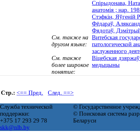
Спірыдонава, Ната
анатомія ; нар. 198
Стэфкін, Яўгеній 
Фёдараў, Аляксанд
Фядотаў, Дзмітрый
См. также на
Витебская государ
другом языке:
патологической ан
заслуженного деят
См. также
Віцебская дзяржаў
более широкое
медыцыны
понятие:
Стр.:
<== Пред.
След. ==>
Служба технической
© Государственное учреж
поддержки:
© Поисковая система ра
+375 17 293 29 78
Беларуси
skk@nlb.by