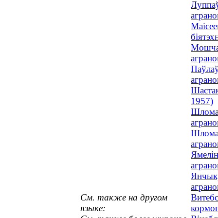
Луппаў
аграно
Маісее
біятэхн
Мошчан
аграно
Паўлаў
аграно
Шастак
1957)
Шлома,
аграно
Шлома,
аграно
Ямелін
аграно
Янчык,
аграно
См. также на другом
Витебс
языке:
кормо