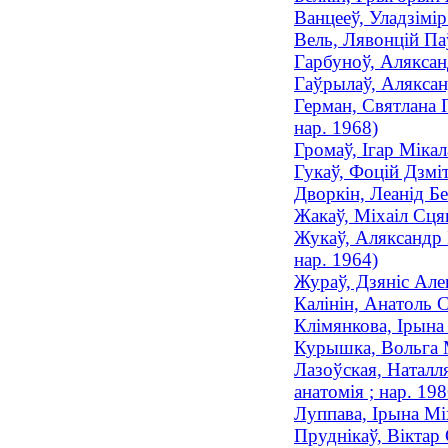
Ванцееў, Уладзімі
Вель, Лявонцій Па
Гарбуноў, Аляксан
Гаўрылаў, Аляксан
Герман, Святлана 
нар. 1968)
Громаў, Ігар Мікал
Гукаў, Фоцій Дзмі
Дворкін, Леанід Б
Жакаў, Міхаіл Сця
Жукаў, Аляксандр І
нар. 1964)
Жураў, Дзяніс Але
Калінін, Анатоль 
Клімянкова, Ірына
Курышка, Вольга М
Лазоўская, Наталл
анатомія ; нар. 198
Луппава, Ірына Мі
Пруднікаў, Віктар 