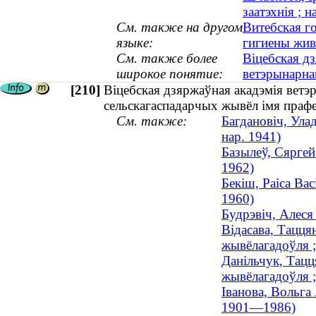
заатэхнія ; н
См. также на другом
Витебская г
языке:
гигиены жив
См. также более
Віцебская д
широкое понятие:
ветэрынарн
[210]
Віцебская дзяржаўная акадэмія ветэ
сельскагаспадарчых жывёл імя прафе
См. также:
Багдановіч, Улад
нар. 1941)
Базылеў, Сяргей 
1962)
Бекіш, Раіса Вас
1960)
Будрэвіч, Алеся 
Відасава, Тацця
жывёлагадоўля ;
Данільчук, Тацц
жывёлагадоўля ;
Іванова, Вольга 
1901—1986)