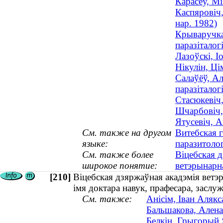
Карасёў, М
Каспяровіч,
нар. 1982)
Крываручка
паразіталогі
Лазоўскі, І
Нікулін, Ц
Салаўёў, Ал
паразіталогі
Стасюкевіч,
Шчарбовіч,
Ятусевіч, 
См. также на другом
Витебская 
языке:
паразитоло
См. также более
Віцебская 
широкое понятие:
ветэрынар
[210]
Віцебская дзяржаўная акадэмія ветэр
імя доктара навук, прафесара, заслу
См. также:
Анісім, Іван Алякс
Бальшакова, Алена
Белкін, Грыгорый 