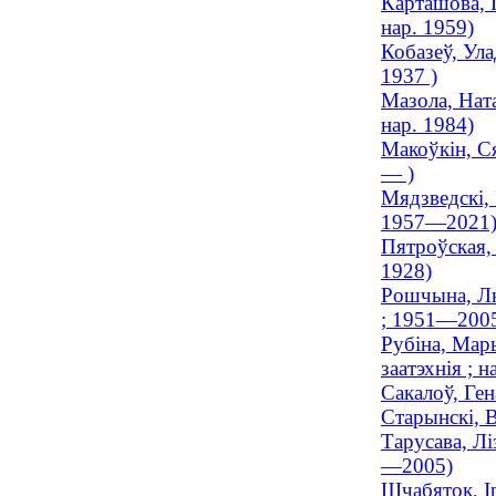
Карташова, Г
нар. 1959)
Кобазеў, Ула
1937 )
Мазола, Ната
нар. 1984)
Макоўкін, Ся
— )
Мядзведскі, 
1957—2021
Пятроўская, 
1928)
Рошчына, Лю
; 1951—200
Рубіна, Мар
заатэхнія ; н
Сакалоў, Ге
Старынскі, 
Тарусава, Лі
—2005)
Шчабяток, І