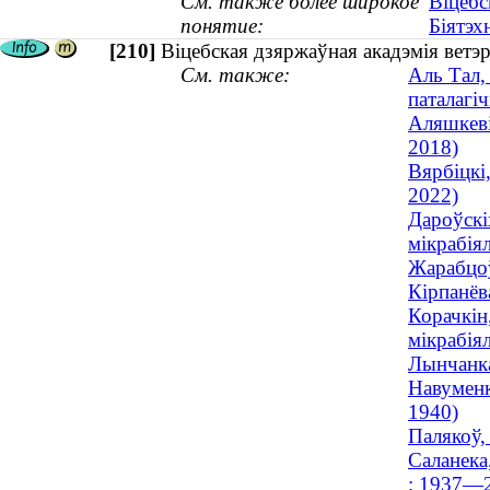
См. также более широкое
Віцебс
понятие:
Біятэх
[210]
Віцебская дзяржаўная акадэмія ветэр
См. также:
Аль Тал,
паталагіч
Аляшкеві
2018)
Вярбіцкі
2022)
Дароўскі
мікрабіял
Жарабцоў
Кірпанёв
Корачкін
мікрабіял
Лынчанка
Навуменк
1940)
Палякоў,
Саланека
; 1937—