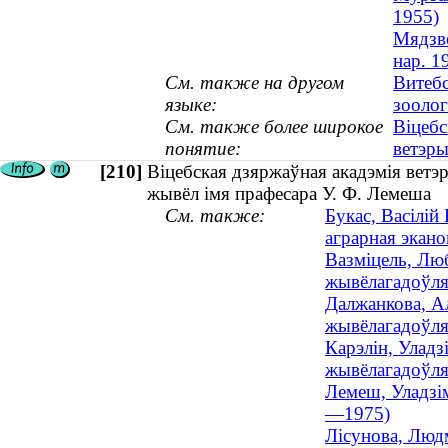
1955)
Мядзве
нар. 1
См. также на другом
Витебс
языке:
зооло
См. также более широкое
Віцебс
понятие:
ветэр
[210]
Віцебская дзяржаўная акадэмія вет
жывёл імя прафесара У. Ф. Лемеша
См. также:
Букас, Васілій
аграрная эканом
Вазміцель, Лю
жывёлагадоўля 
Далжанкова, Ал
жывёлагадоўля 
Карэлін, Уладз
жывёлагадоўля 
Лемеш, Уладзім
—1975)
Лісунова, Людм