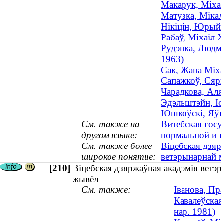
Макарук, Міхаі
Матузка, Мікал
Нікіцін, Юрый 
Рабаў, Міхаіл 
Рудэнка, Людмі
1963)
Сак, Жана Міха
Сапажкоў, Сяр
Чарадкова, Ал
Эдэльштэйн, І
Юшкоўскі, Яўг
См. также на
Витебская гос
другом языке:
нормальной и 
См. также более
Віцебская дзя
широкое понятие:
ветэрынарнай
[210]
Віцебская дзяржаўная акадэмія ветэ
жывёл
См. также:
Іванова, П
Кавалеўская
нар. 1981)