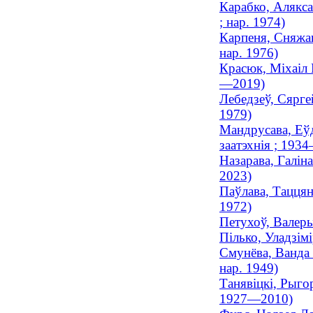
Карабко, Алякса
; нар. 1974)
Карпеня, Сняжан
нар. 1976)
Красюк, Міхаіл 
—2019)
Лебедзеў, Сяргей
1979)
Мандрусава, Еўд
заатэхнія ; 193
Назарава, Галін
2023)
Паўлава, Таццяна
1972)
Петухоў, Валеры
Пілько, Уладзім
Смунёва, Ванда 
нар. 1949)
Танявіцкі, Рыгор
1927—2010)