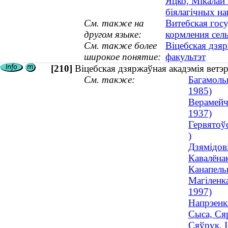
Яцко, Мікалай 
біялагічных н
См. также на
Витебская гос
другом языке:
кормления сел
См. также более
Віцебская дзя
широкое понятие:
факультэт
[210]
Віцебская дзяржаўная акадэмія вет
См. также:
Багамольц
1985)
Верамейч
1937)
Гервятоў
)
Дзямідові
Кавалёнак
Канапель
Магіленк
1997)
Напрэенка
Сыса, Сяр
Сяўрук, І