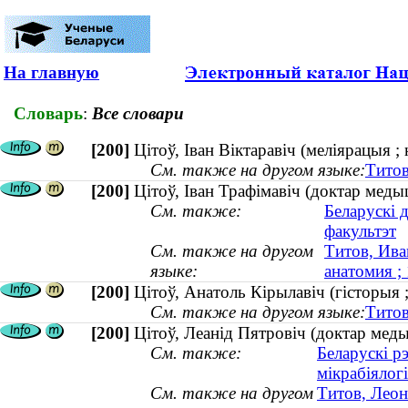
На главную
Словарь
:
Все словари
[200]
Цітоў, Іван Віктаравіч (меліярацыя ; 
См. также на другом языке:
Титов
[200]
Цітоў, Іван Трафімавіч (доктар меды
См. также:
Беларускі 
факультэт
См. также на другом
Титов, Ива
языке:
анатомия 
[200]
Цітоў, Анатоль Кірылавіч (гісторыя
См. также на другом языке:
Титов
[200]
Цітоў, Леанід Пятровіч (доктар меды
См. также:
Беларускі р
мікрабіялог
См. также на другом
Титов, Леон