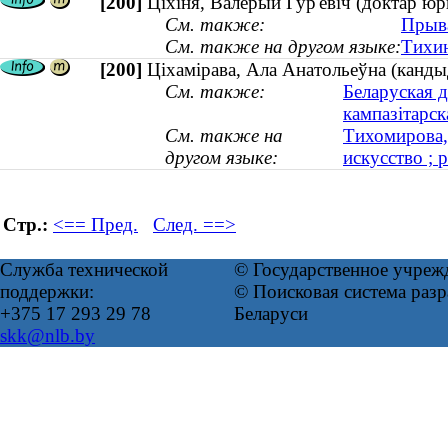
[200]
Ціхіня, Валерый Гур'евіч (доктар ю
См. также:
Прыва
См. также на другом языке:
Тихин
[200]
Ціхамірава, Ала Анатольеўна (кандыд
См. также:
Беларуская д
кампазітарс
См. также на
Тихомирова,
другом языке:
искусство ; 
Стр.:
<== Пред.
След. ==>
Служба технической
© Государственное учреж
поддержки:
© Поисковая система ра
+375 17 293 29 78
Беларуси
skk@nlb.by