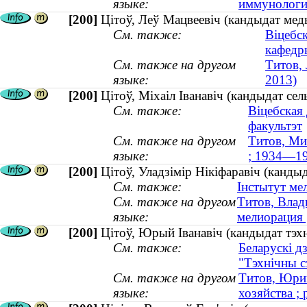
языке:
иммунологи
[200]
Цітоў, Леў Мацвеевіч (кандыдат мед
См. также:
Віцебск
кафедр
См. также на другом
Титов,
языке:
2013)
[200]
Цітоў, Міхаіл Іванавіч (кандыдат се
См. также:
Віцебская
факультэт
См. также на другом
Титов, Ми
языке:
; 1934—1
[200]
Цітоў, Уладзімір Нікіфаравіч (канды
См. также:
Інстытут ме
См. также на другом
Титов, Влад
языке:
мелиорация
[200]
Цітоў, Юрый Іванавіч (кандыдат тэхн
См. также:
Беларускі д
"Тэхнічны с
См. также на другом
Титов, Юрий
языке:
хозяйства ; 