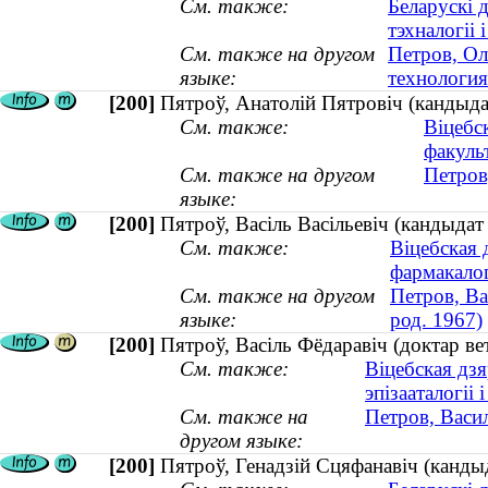
См. также:
Беларускі 
тэхналогіі і
См. также на другом
Петров, Ол
языке:
технология 
[200]
Пятроў, Анатолій Пятровіч (кандыд
См. также:
Віцебс
факуль
См. также на другом
Петров
языке:
[200]
Пятроў, Васіль Васільевіч (кандыдат
См. также:
Віцебская
фармакалогі
См. также на другом
Петров, Ва
языке:
род. 1967)
[200]
Пятроў, Васіль Фёдаравіч (доктар 
См. также:
Віцебская дз
эпізааталогіі
См. также на
Петров, Васи
другом языке:
[200]
Пятроў, Генадзій Сцяфанавіч (кандыда