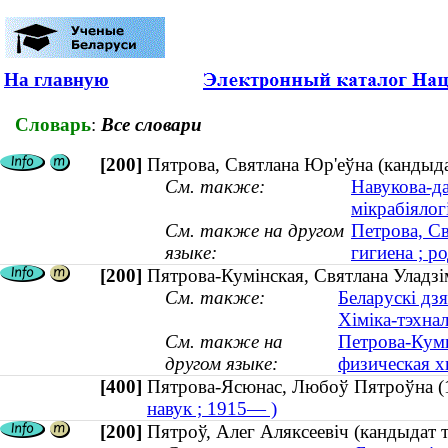
На главную
Словарь
:
Все словари
[200]
Пятрова, Святлана Юр'еўна (кандыдат 
См. также:
Навукова-дас
мікрабіялог
См. также на другом
Петрова, Св
языке:
гигиена ; р
[200]
Пятрова-Кумінская, Святлана Уладзім
См. также:
Беларускі дз
Хіміка-тэхна
См. также на
Петрова-Куми
другом языке:
физическая х
[400]
Пятрова-Ясюнас, Любоў Пятроўна
навук ; 1915— )
[200]
Пятроў, Алег Аляксеевіч (кандыдат тэ