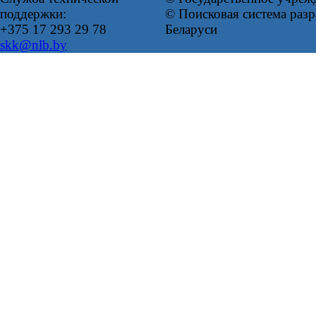
поддержки:
© Поисковая система ра
+375 17 293 29 78
Беларуси
skk@nlb.by