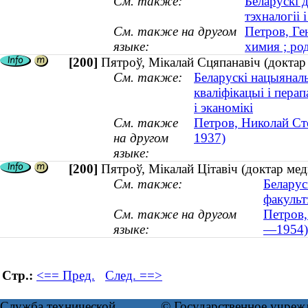
См. также:
Беларускі 
тэхналогіі і
См. также на другом
Петров, Ге
языке:
химия ; ро
[200]
Пятроў, Мікалай Сцяпанавіч (доктар 
См. также:
Беларускі нацыяналь
кваліфікацыі і перап
і эканомікі
См. также
Петров, Николай Сте
на другом
1937)
языке:
[200]
Пятроў, Мікалай Цітавіч (доктар ме
См. также:
Беларус
факульт
См. также на другом
Петров,
языке:
—1954)
Стр.:
<== Пред.
След. ==>
Служба технической
© Государственное учреж