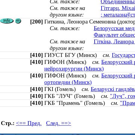
См. также:
Объединенный
См. также на
Гітгарц, Міха
другом языке:
; металазнаўс
[200]
Гиткина, Леонора Семеновна (доктор
См. также:
Белорусская мед
Факультет общес
См. также на
Гіткіна, Леанора
другом языке:
[410]
ГИУСТ БГУ (Минск)
см.
Государс
[410]
ГИФОН (Минск)
см.
Белорусский 
нейрохирургии (Минск)
[410]
ГИФОН (Минск)
см.
Белорусский 
ортопедии (Минск)
[410]
ГКІ (Гомель)
см.
Беларускі гандлёв
[410]
ГКБ "ЛУЧ" (Гомель)
см.
"Луч", го
[410]
ГКБ "Прамень" (Гомель)
см.
"Прам
Стр.:
<== Пред.
След. ==>