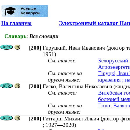
На главную
Словарь
:
Все словари
[200]
Гируцкий, Иван Иванович (доктор те
1951)
См. также:
Белорусский 
Агроэнергети
См. также на
Гіруцкі, Іван
другом языке:
кіравання ; н
[200]
Гиско, Валентина Николаевна (кандид
См. также:
Витебская го
болезней мел
См. также на
Гіско, Валян
другом языке:
[200]
Гитгарц, Михаил Ильич (доктор физи
; 1927—2020)