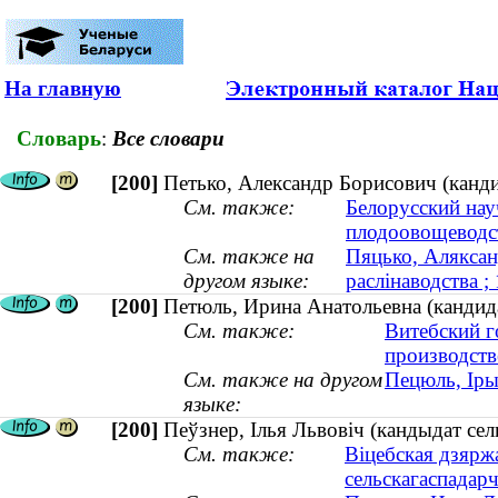
На главную
Словарь
:
Все словари
[200]
Петько, Александр Борисович (канди
См. также:
Белорусский нау
плодоовощеводс
См. также на
Пяцько, Аляксан
другом языке:
раслінаводства 
[200]
Петюль, Ирина Анатольевна (кандида
См. также:
Витебский г
производств
См. также на другом
Пецюль, Іры
языке:
[200]
Пеўзнер, Ілья Львовіч (кандыдат сель
См. также:
Віцебская дзярж
сельскагаспадар