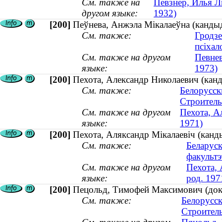
См. также на
Певзнер, Илья Ль
другом языке:
1932)
[200]
Пеўнева, Анжэла Мікалаеўна (кандыда
См. также:
Гродзе
псіхало
См. также на другом
Певнев
языке:
1973)
[200]
Пехота, Александр Николаевич (канди
См. также:
Белорусск
Строитель
См. также на другом
Пехота, Ал
языке:
1971)
[200]
Пехота, Аляксандр Мікалаевіч (кандыд
См. также:
Беларуск
факультэ
См. также на другом
Пехота, 
языке:
род. 197
[200]
Пецольд, Тимофей Максимович (докт
См. также:
Белорусск
Строител