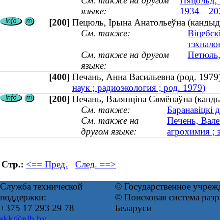
См. также на другом
Пяцольд, 
языке:
1934—20
[200]
Пецюль, Ірына Анатольеўна (кандыда
См. также:
Віцебск
тэхнало
См. также на другом
Петюль,
языке:
[400]
Печань, Анна Васильевна (род. 19
наук ; радиоэкология ; род. 1979)
[200]
Печань, Валянціна Сямёнаўна (кандыд
См. также:
Баранавіцкі д
См. также на
Печень, Вале
другом языке:
агрохимия ; 
Стр.:
<== Пред.
След. ==>
Служба технической
© Государственное учреж
поддержки:
© Поисковая система ра
+375 17 293 29 78
Беларуси
skk@nlb.by