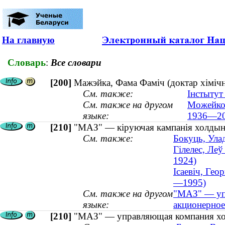
На главную
Словарь
:
Все словари
[200]
Мажэйка, Фама Фаміч (доктар хімічн
См. также:
Інстытут 
См. также на другом
Можейко,
языке:
1936—20
[210]
"МАЗ" — кіруючая кампанія холдынг
См. также:
Бокуць, Улад
Гілелес, Леў
1924)
Ісаевіч, Гео
—1995)
См. также на другом
"МАЗ" — уп
языке:
акционерное
[210]
"МАЗ" — управляющая компания хол