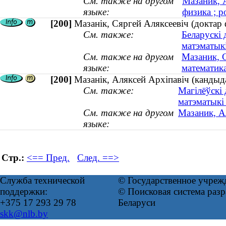
См. также на другом
Мазаник, 
языке:
физика ; р
[200]
Мазанiк, Сяргей Аляксеевiч (доктар 
См. также:
Беларускі 
матэматыкі
См. также на другом
Мазаник, С
языке:
математика
[200]
Мазанік, Аляксей Архіпавіч (кандыд
См. также:
Магілёўскі 
матэматыкі
См. также на другом
Мазаник, А
языке:
Стр.:
<== Пред.
След. ==>
Служба технической
© Государственное учреж
поддержки:
© Поисковая система ра
+375 17 293 29 78
Беларуси
skk@nlb.by