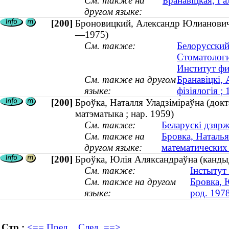
См. также на
Бранавіцкая, Га
другом языке:
[200]
Броновицкий, Александр Юлианович 
—1975)
См. также:
Белорусский
Стоматологи
Институт фи
См. также на другом
Бранавіцкі,
языке:
фізіялогія 
[200]
Броўка, Наталля Уладзiмiраўна (докт
матэматыка ; нар. 1959)
См. также:
Беларускі дзярж
См. также на
Бровка, Наталья
другом языке:
математических 
[200]
Броўка, Юлія Аляксандраўна (кандыд
См. также:
Інстытут
См. также на другом
Бровка, 
языке:
род. 197
Стр.:
<== Пред.
След. ==>