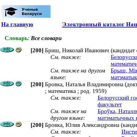
На главную
Словарь
:
Все словари
[200]
Бриш, Николай Иванович (кандидат 
См. также:
Белорусск
математич
См. также на другом
Брыш, Мік
языке:
матэматык
[200]
Бровка, Наталья Владимировна (докт
; математика ; род. 1959)
См. также:
Белорусский го
факультет
См. также на
Броўка, Наталля
другом языке:
матэматычных на
[200]
Бровка, Юлия Александровна (кандид
См. также:
Инсти