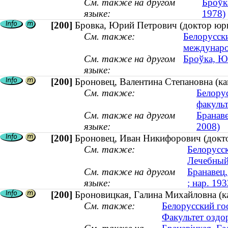
См. также на другом
Броўк
языке:
1978)
[200]
Бровка, Юрий Петрович (доктор юр
См. также:
Белорусск
междунар
См. также на другом
Броўка, Ю
языке:
[200]
Броновец, Валентина Степановна (к
См. также:
Белору
факульт
См. также на другом
Бранав
языке:
2008)
[200]
Броновец, Иван Никифорович (доктор
См. также:
Белорусс
Лечебный
См. также на другом
Бранавец,
языке:
; нар. 193
[200]
Броновицкая, Галина Михайловна (ка
См. также:
Белорусский го
Факультет оздо