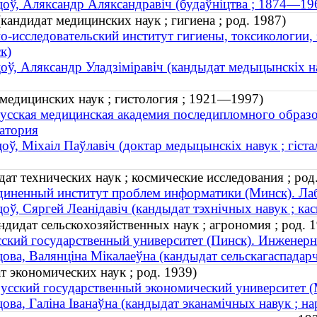
оў, Аляксандр Аляксандравіч (будаўніцтва ; 1874—19
андидат медицинских наук ; гигиена ; род. 1987)
о-исследовательский институт гигиены, токсикологии
к)
оў, Аляксандр Уладзіміравіч (кандыдат медыцынскіх наву
медицинских наук ; гистология ; 1921—1997)
усская медицинская академия последипломного образо
атория
оў, Міхаіл Паўлавіч (доктар медыцынскіх навук ; гіст
ат технических наук ; космические исследования ; род
иненный институт проблем информатики (Минск). Ла
оў, Сяргей Леанідавіч (кандыдат тэхнічных навук ; кас
ндидат сельскохозяйственных наук ; агрономия ; род. 
ский государственный университет (Пинск). Инженерн
ова, Валянціна Мікалаеўна (кандыдат сельскагаспадарчы
т экономических наук ; род. 1939)
усский государственный экономический университет (М
ова, Галіна Іванаўна (кандыдат эканамічных навук ; на