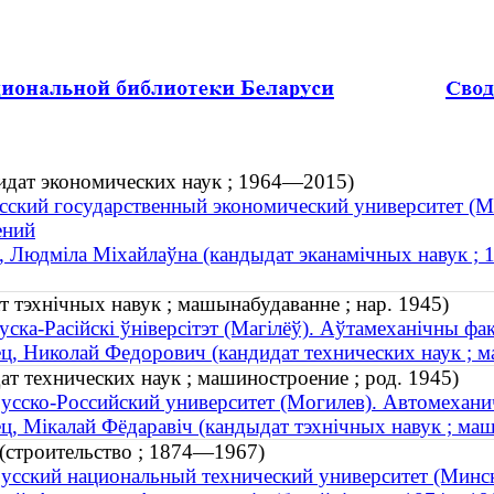
идат экономических наук ; 1964—2015)
сский государственный экономический университет (
ений
, Людміла Міхайлаўна (кандыдат эканамічных навук ;
т тэхнічных навук ; машынабудаванне ; нар. 1945)
уска-Расійскі ўніверсітэт (Магілёў). Аўтамеханічны фа
ц, Николай Федорович (кандидат технических наук ; м
т технических наук ; машиностроение ; род. 1945)
усско-Российский университет (Могилев). Автомехани
ц, Мікалай Фёдаравіч (кандыдат тэхнічных навук ; маш
(строительство ; 1874—1967)
усский национальный технический университет (Минск