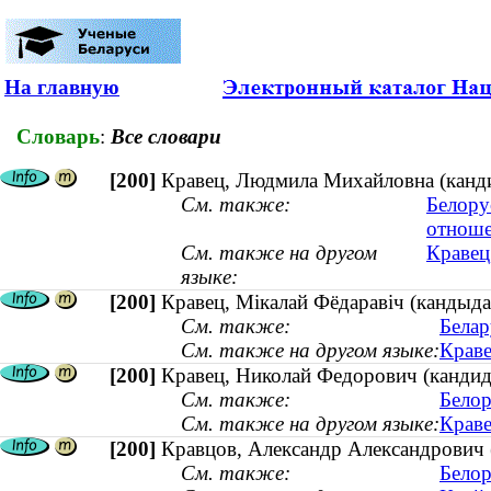
На главную
Словарь
:
Все словари
[200]
Кравец, Людмила Михайловна (канд
См. также:
Белору
отнош
См. также на другом
Кравец
языке:
[200]
Кравец, Мікалай Фёдаравіч (кандыда
См. также:
Белар
См. также на другом языке:
Краве
[200]
Кравец, Николай Федорович (кандида
См. также:
Белор
См. также на другом языке:
Краве
[200]
Кравцов, Александр Александрович 
См. также:
Белор