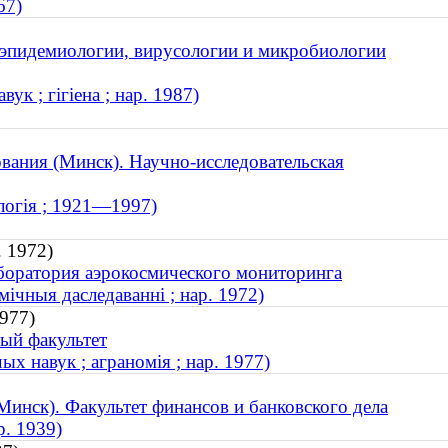
67)
, эпидемиологии, вирусологии и микробиологии
к ; гігіена ; нар. 1987)
вания (Минск). Научно-исследовательская
алогія ; 1921—1997)
. 1972)
боратория аэрокосмического мониторинга
мічныя даследаванні ; нар. 1972)
1977)
ый факультет
х навук ; аграномія ; нар. 1977)
инск). Факультет финансов и банковского дела
р. 1939)