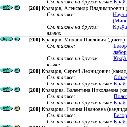
См. также на другом языке:
Краўц
[200]
Кравцов, Александр Владимирович (к
См. также:
Научн
(Минс
См. также на другом
Краўц
языке:
[200]
Кравцов, Михаил Павлович (доктор 
См. также:
Белор
лабор
См. также на другом
Краўц
языке:
[200]
Кравцов, Сергей Леонидович (кандид
См. также:
Объед
См. также на другом языке:
Краўц
[200]
Кравцова, Валентина Николаевна (ка
См. также:
Полес
См. также на другом языке:
Краўц
[200]
Кравцова, Галина Ивановна (кандида
См. также:
Белор
См. также на другом языке:
Краўц