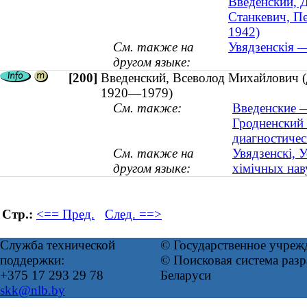
Введенский, Д
Станкевич, Пе
1942)
См. также на
Увядзенскія —
другом языке:
[200]
Введенский, Всеволод Михайлович (д
1920—1979)
См. также:
Введенские —
Гродненский 
диагностичес
См. также на
Увядзенскі, 
другом языке:
хімічных нав
Стр.:
<== Пред.
След. ==>
Служба технической
© Государственное учреж
поддержки:
© Поисковая система ра
+375 17 293 29 78
Беларуси
skk@nlb.by