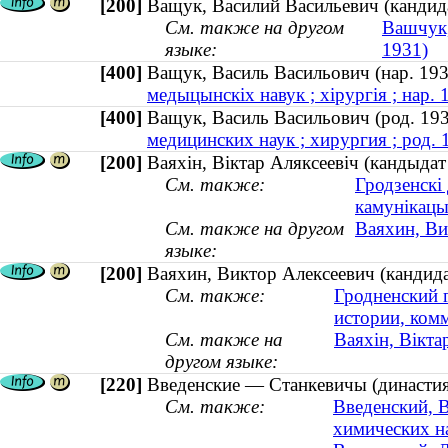
[200]
Ващук, Василий Васильевич (кандида
См. также на другом
Вашчук,
языке:
1931)
[400]
Ващук, Василь Васильович (нар. 19
медыцынскіх навук ; хірургія ; нар. 
[400]
Ващук, Василь Васильович (род. 19
медицинских наук ; хирургия ; род. 
[200]
Ваяхін, Віктар Аляксеевіч (кандыдат
См. также:
Гродзенскі
камунікацы
См. также на другом
Ваяхин, Ви
языке:
[200]
Ваяхин, Виктор Алексеевич (кандида
См. также:
Гродненский 
истории, ком
См. также на
Ваяхін, Вікта
другом языке:
[220]
Введенские — Станкевичы (династия 
См. также:
Введенский, 
химических н