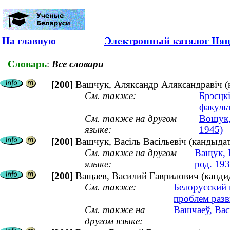
На главную
Словарь
:
Все словари
[200]
Вашчук, Аляксандр Аляксандравіч (к
См. также:
Брэсцк
факуль
См. также на другом
Вощук,
языке:
1945)
[200]
Вашчук, Васіль Васільевіч (кандыдат
См. также на другом
Ващук, 
языке:
род. 193
[200]
Ващаев, Василий Гаврилович (канди
См. также:
Белорусский 
проблем разв
См. также на
Вашчаеў, Вас
другом языке: