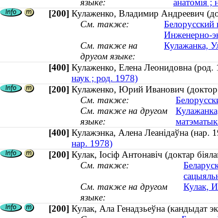
языке:
анатомія ; 
[200]
Кулаженко, Владимир Андреевич (д
См. также:
Белорусский 
Инженерно-э
См. также на
Кулажанка, У
другом языке:
[400]
Кулаженко, Елена Леонидовна (род
наук ; род. 1978)
[200]
Кулаженко, Юрий Иванович (доктор 
См. также:
Белорусск
См. также на другом
Кулажанка
языке:
матэматык
[400]
Кулажэнка, Алена Леанідаўна (нар.
нар. 1978)
[200]
Кулак, Іосіф Антонавіч (доктар біяла
См. также:
Беларуск
сацыяль
См. также на другом
Кулак, И
языке:
[200]
Кулак, Ала Генадзьеўна (кандыдат эк