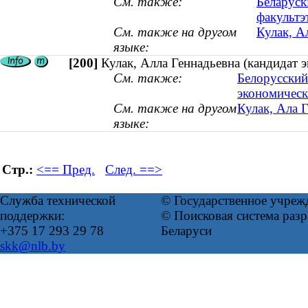
См. также:
Беларуск
факультэ
См. также на другом
Кулак, А
языке:
[200]
Кулак, Алла Геннадьевна (кандидат э
См. также:
Белорусский
экономическ
См. также на другом
Кулак, Ала Г
языке:
Стр.:
<== Пред.
След. ==>
Служба технической
© Государственное учреж
поддержки:
© Поисковая система ра
+375 17 293 29 78
Беларуси
skk@nlb.by