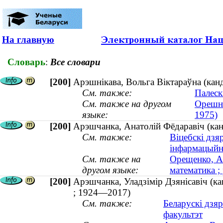
На главную
Словарь
:
Все словари
[200]
Арэшнікава, Вольга Віктараўна (канд
См. также:
Палеск
См. также на другом
Орешни
языке:
1975)
[200]
Арэшчанка, Анатолій Фёдаравіч (кан
См. также:
Віцебскі дзя
інфармацыйн
См. также на
Орещенко, А
другом языке:
математика ;
[200]
Арэшчанка, Уладзімір Дзянісавіч (ка
; 1924—2017)
См. также:
Беларускі дзя
факультэт