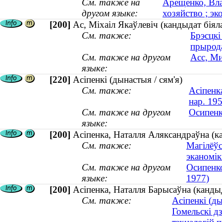
См. также на
Арещенко, Вла
другом языке:
хозяйство ; э
[200]
Ас, Міхаіл Якаўлевіч (кандыдат бія
См. также:
Брэсцкі
прырод
См. также на другом
Асс, Ми
языке:
[220]
Асіпенкі (дынастыя / сям'я)
См. также:
Асіпенк
нар. 19
См. также на другом
Осипенк
языке:
[200]
Асіпенка, Наталля Аляксандраўна (к
См. также:
Магілёўс
эканомікі
См. также на другом
Осипенко
языке:
1977)
[200]
Асіпенка, Наталля Барысаўна (кандыд
См. также:
Асіпенкі (ды
Гомельскі д