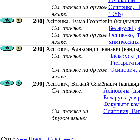
тэхналогій 
См. также на другом
Осипенко, Н
языке:
1956)
[200]
Асіпенка, Фама Георгіевіч (кандыда
См. также:
Беларускі д
См. также на другом
Осипенко, Ф
языке:
химических
[200]
Асіповіч, Аляксандр Іванавіч (канды
См. также:
Беларускі д
Гістарычны
См. также на другом
Осипович, 
языке:
[200]
Асіповіч, Віталій Сямёнавіч (кандыд
См. также:
Асіповічы (ды
Беларускі дзя
Факультэт кам
См. также на
Осипович, Вит
другом языке:
Стр.:
<== Пред.
След. ==>