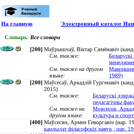
На главную
Словарь
:
Все словари
[200]
Маўрышчаў, Віктар Сямёнавіч (канд
См. также:
Беларускі
менеджме
См. также на другом
Маврищев,
языке:
1989)
[200]
Маўсесаў, Аркадзій Гургенавіч (канд
2015)
См. также:
Беларускі дзяржа
педагагічны фак
См. также на
Мовсесов, Аркад
другом языке:
культура и спор
[400]
Маўсесян, Армен Геворгавіч (нар.
кандыдат філасофскіх навук ; нар. 19