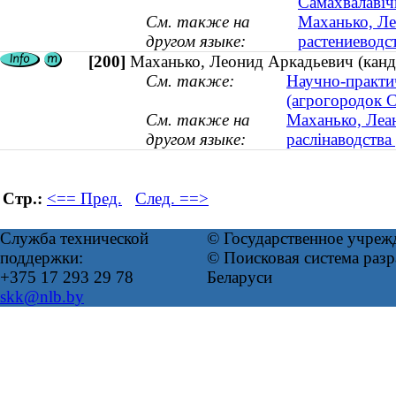
Самахвалавіч
См. также на
Маханько, Ле
другом языке:
растениеводст
[200]
Маханько, Леонид Аркадьевич (канди
См. также:
Научно-практи
(агрогородок 
См. также на
Маханько, Леан
другом языке:
раслінаводства 
Стр.:
<== Пред.
След. ==>
Служба технической
© Государственное учреж
поддержки:
© Поисковая система ра
+375 17 293 29 78
Беларуси
skk@nlb.by