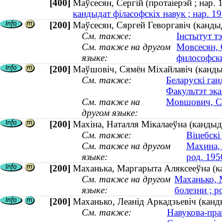
[400]
Маўсесян, Сергій (протаіерэй ; нар
кандыдат філасофскіх навук ; нар. 19
[200]
Маўсесян, Сяргей Геворгавiч (кандыд
См. также:
Інстытут т
См. также на другом
Мовсесян, 
языке:
философски
[200]
Маўшовіч, Сямён Міхайлавіч (кандыд
См. также:
Беларускі ган
Факультэт эка
См. также на
Мовшович, Се
другом языке:
[200]
Махіна, Наталля Мікалаеўна (кандыд
См. также:
Віцебскі
См. также на другом
Махина, 
языке:
род. 195
[200]
Маханька, Маргарыта Аляксееўна (ка
См. также на другом
Маханько, 
языке:
болезни ; р
[200]
Маханько, Леанід Аркадзьевіч (канды
См. также:
Навукова-пра