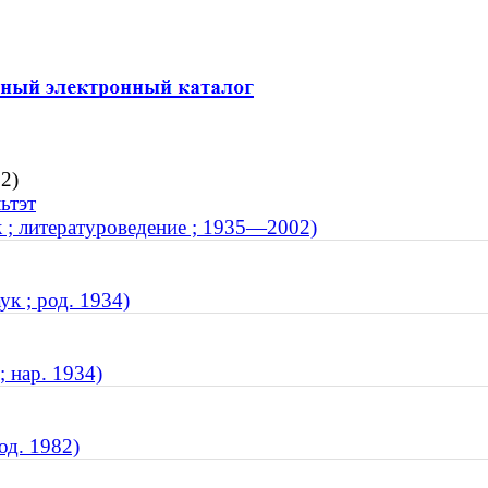
2)
ьтэт
 ; литературоведение ; 1935—2002)
к ; род. 1934)
; нар. 1934)
од. 1982)