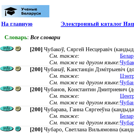
На главную
Словарь
:
Все словари
[200]
Чубакоў, Сяргей Несцеравіч (кандыд
См. также:
Белар
См. также на другом языке:
Чубак
[200]
Чубанаў, Канстанцін Дзмітрыевіч (до
См. также:
Цэнтр
См. также на другом языке:
Чубан
[200]
Чубанов, Константин Дмитриевич (до
См. также:
Центр
См. также на другом языке:
Чубан
[200]
Чубарава, Ганна Сяргееўна (кандыдат
См. также:
Белар
См. также на другом языке:
Чубар
[200]
Чубаро, Светлана Вильямовна (канди