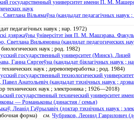
кий государственный университет имени П. М. Машеро
фических наук
, Святлана Вiльямаўна (кандыдат педагагічных навук ; 
ат педагагічных навук ; нар. 1972)
скі дзяржаўны ўніверсітэт імя П. М. Машэрава. Факульт
о, Светлана Вильямовна (кандидат педагогических наук
 биологических наук ; род. 1982)
усский государственный университет (Минск). Лицей
ава, Ганна Сяргееўна (кандыдат біялагічных навук ; на
технических наук ; деревопереработка ; род. 1984)
усский государственный технологический университет
, Павел Анатольевіч (кандыдат тэхнічных навук ; дрэва
ор технических наук ; электроника ; 1926—2018)
ьский государственный технический университет имен
ковы — Романьковы (династия / семья)
каў, Леанід Гаўрылавіч (доктар тэхнічных навук ; эле
шибочная форма)
см.
Чубриков, Леонид Гаврилович (д