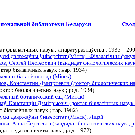
ат філалагічных навук ; літаратуразнаўства ; 1935—200
ускі дзяржаўны ўніверсітэт (Мінск). Філалагічны факул
ов, Сергей Нестерович (кандидат филологических наук
ктар біялагічных навук ; нар. 1934)
альны батанічны сад (Мінск)
ов, Константин Дмитриевич (доктор биологических нау
ктор биологических наук ; род. 1934)
альный ботанический сад (Минск)
аў, Канстанцін Дзмітрыевіч (доктар біялагічных навук 
 біялагічных навук ; нар. 1982)
ускі дзяржаўны ўніверсітэт (Мінск). Ліцэй
ова, Анна Сергеевна (кандидат биологических наук ; р
дат педагогических наук ; род. 1972)