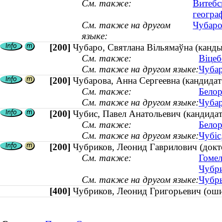
См. также:
Витебс
геогра
См. также на другом
Чубаро
языке:
[200]
Чубаро, Святлана Вiльямаўна (кандыд
См. также:
Віцеб
См. также на другом языке:
Чубар
[200]
Чубарова, Анна Сергеевна (кандидат
См. также:
Белор
См. также на другом языке:
Чубар
[200]
Чубис, Павел Анатольевич (кандидат 
См. также:
Белор
См. также на другом языке:
Чубіс
[200]
Чубриков, Леонид Гаврилович (докт
См. также:
Гомел
Чубри
См. также на другом языке:
Чубры
[400]
Чубриков, Леонид Григорьевич (о