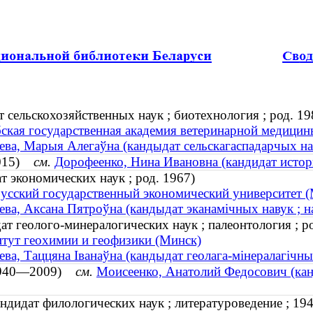
 сельскохозяйственных наук ; биотехнология ; род. 19
ская государственная академия ветеринарной медицин
ева, Марыя Алегаўна (кандыдат сельскагаспадарчых наву
2015)
см.
Дорофеенко, Нина Ивановна (кандидат истор
т экономических наук ; род. 1967)
усский государственный экономический университет (
ева, Аксана Пятроўна (кандыдат эканамічных навук ; н
ат геолого-минералогических наук ; палеонтология ; р
тут геохимии и геофизики (Минск)
ева, Таццяна Іванаўна (кандыдат геолага-мінералагічных
(1940—2009)
см.
Моисеенко, Анатолий Федосович (канд
ндидат филологических наук ; литературоведение ; 1