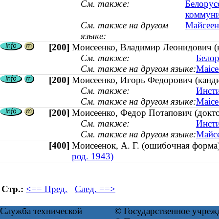
См. также:
Белорус
коммун
См. также на другом
Майсеен
языке:
[200]
Моисеенко, Владимир Леонидович (ка
См. также:
Белор
См. также на другом языке:
Маісе
[200]
Моисеенко, Игорь Федорович (канди
См. также:
Инсти
См. также на другом языке:
Маісе
[200]
Моисеенко, Федор Потапович (докто
См. также:
Инсти
См. также на другом языке:
Майсе
[400]
Моисеенок, А. Г. (ошибочная фор
род. 1943)
Стр.:
<== Пред.
След. ==>
Служба технической
© Государственное учреж