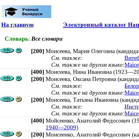
На главную
Словарь
:
Все словари
[200]
Моисеева, Мария Олеговна (кандидат
См. также:
Витеб
См. также на другом языке:
Маісе
[400]
Моисеева, Нина Ивановна (1923—
[200]
Моисеева, Оксана Петровна (кандида
См. также:
Белор
См. также на другом языке:
Маісе
[200]
Моисеева, Татьяна Ивановна (кандид
См. также:
Инсти
См. также на другом языке:
Маісе
[400]
Мойсеенко, Анатолий Федосович 
1940—2009)
[200]
Моисеенко, Анатолий Федосович (ка