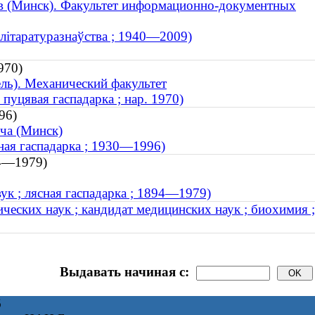
тв (Минск). Факультет информационно-документных
 літаратуразнаўства ; 1940—2009)
970)
ль). Механический факультет
 пуцявая гаспадарка ; нар. 1970)
96)
ча (Минск)
сная гаспадарка ; 1930—1996)
94—1979)
ук ; лясная гаспадарка ; 1894—1979)
ческих наук ; кандидат медицинских наук ; биохимия ;
Выдавать начиная с:
6