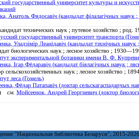
ский государственный университет культуры и искусс
икаций
ка, Анатоль Фядосавіч (кандыдат філалагічных навук ;
ндидат технических наук ; путевое хозяйство ; род. 1
усский государственный университет транспорта (Гоме
енка, Уладзімір Леанідавіч (кандыдат тэхнічных навук ;
дат биологических наук ; лесное хозяйство ; 1930—19
тут экспериментальной ботаники имени В. Ф. Купреви
енка, Ігар Фёдаравіч (кандыдат біялагічных навук ; ля
р сельскохозяйственных наук ; лесное хозяйство ; 18
тут леса (Гомель)
енка, Фёдар Патапавіч (доктар сельскагаспадарчых нав
ма)
см.
Мойсеенок, Андрей Георгиевич (доктор биологи
дение "Национальная библиотека Беларуси", 2015-202