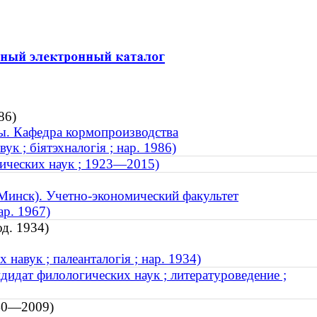
86)
ы. Кафедра кормопроизводства
к ; біятэхналогія ; нар. 1986)
ических наук ; 1923—2015)
Минск). Учетно-экономический факультет
ар. 1967)
од. 1934)
 навук ; палеанталогія ; нар. 1934)
идат филологических наук ; литературоведение ;
940—2009)