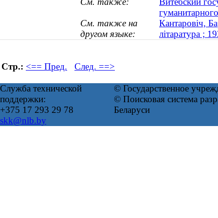
См. также:
Витебский гос
гуманитарного
См. также на
Кантаровіч, Ба
другом языке:
літаратура ; 
Стр.:
<== Пред.
След. ==>
Служба технической
© Государственное учреж
поддержки:
© Поисковая система ра
+375 17 293 29 78
Беларуси
skk@nlb.by