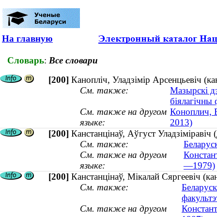
На главную
Словарь
:
Все словари
[200]
Канопліч, Уладзімір Арсенцьевіч (к
См. также:
Мазырскі дз
біялагічны 
См. также на другом
Коноплич, 
языке:
2013)
[200]
Канстанцінаў, Аўгуст Уладзіміравіч 
См. также:
Беларуск
См. также на другом
Констан
языке:
—1979)
[200]
Канстанцінаў, Мікалай Сяргеевіч (ка
См. также:
Беларуск
факультэ
См. также на другом
Констант