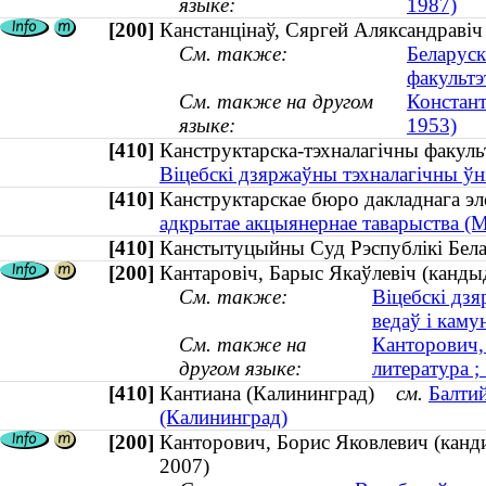
языке:
1987)
[200]
Канстанцінаў, Сяргей Аляксандравіч 
См. также:
Беларуск
факультэ
См. также на другом
Констант
языке:
1953)
[410]
Канструктарска-тэхналагічны факуль
Віцебскі дзяржаўны тэхналагічны ўн
[410]
Канструктарскае бюро дакладнага 
адкрытае акцыянернае таварыства (М
[410]
Канстытуцыйны Суд Рэспублікі Бе
[200]
Кантаровіч, Барыс Якаўлевіч (кандыд
См. также:
Віцебскі дзя
ведаў і каму
См. также на
Канторович,
другом языке:
литература 
[410]
Кантиана (Калининград)
см.
Балти
(Калининград)
[200]
Канторович, Борис Яковлевич (канд
2007)