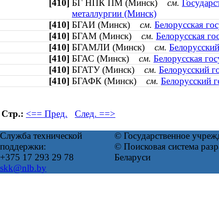
[410]
БГ НПК ПМ (Минск)
см.
Государс
металлургии (Минск)
[410]
БГАИ (Минск)
см.
Белорусская гос
[410]
БГАМ (Минск)
см.
Белорусская го
[410]
БГАМЛИ (Минск)
см.
Белорусский
[410]
БГАС (Минск)
см.
Белорусская гос
[410]
БГАТУ (Минск)
см.
Белорусский г
[410]
БГАФК (Минск)
см.
Белорусский г
Стр.:
<== Пред.
След. ==>
Служба технической
© Государственное учреж
поддержки:
© Поисковая система ра
+375 17 293 29 78
Беларуси
skk@nlb.by