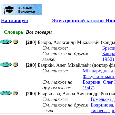
На главную
Словарь
:
Все словари
[200]
Баюра, Аляксандр Мікалаевіч (канды
См. также:
Брэсц
См. также на другом
Баюра
языке:
1952)
[200]
Баяркін, Алег Міхайлавіч (доктар фіз
См. также:
Міжнародны дзя
Факультэт мані
См. также на
Бояркин, Олег 
другом языке:
1947)
[200]
Баярынава, Алена Аляксандраўна (кан
См. также:
Гомельскі 
См. также на другом
Бояринова,
языке:
гигиена ; р