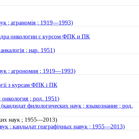
ук ; аграномія ; 1919—1993)
едра онкологии с курсом ФПК и ПК
анкалогія ; нар. 1951)
аук ; агрономия ; 1919—1993)
огіі з курсам ФПК і ПК
онкология ; род. 1951)
кандидат филологических наук ; языкознание ; род.
ких наук ; 1955—2013)
авук ; кандыдат геаграфічных навук ; 1955—2013)