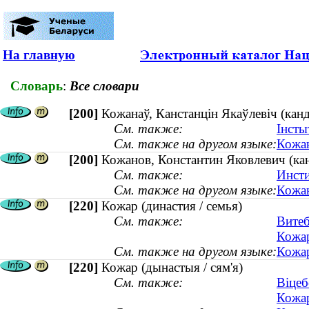
На главную
Словарь
:
Все словари
[200]
Кожанаў, Канстанцін Якаўлевіч (кан
См. также:
Інсты
См. также на другом языке:
Кожан
[200]
Кожанов, Константин Яковлевич (кан
См. также:
Инсти
См. также на другом языке:
Кожан
[220]
Кожар (династия / семья)
См. также:
Витеб
Кожар
См. также на другом языке:
Кожар
[220]
Кожар (дынастыя / сям'я)
См. также:
Віцеб
Кожар