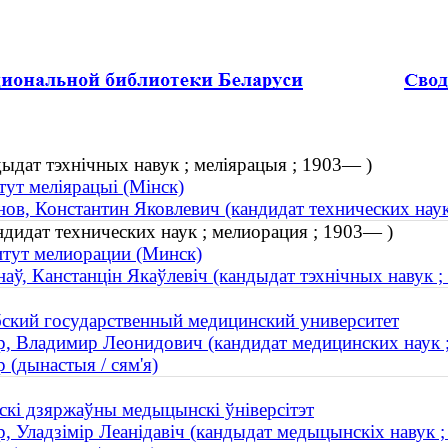
дыдат тэхнічных навук ; меліярацыя ; 1903— )
тут меліярацыі (Мінск)
ов, Константин Яковлевич (кандидат технических наук
дидат технических наук ; мелиорация ; 1903— )
тут мелиорации (Минск)
аў, Канстанцін Якаўлевіч (кандыдат тэхнічных навук ;
ский государственный медицинский университет
, Владимир Леонидович (кандидат медицинских наук ; 
 (дынастыя / сям'я)
скі дзяржаўны медыцынскі ўніверсітэт
, Уладзімір Леанідавіч (кандыдат медыцынскіх навук ; 