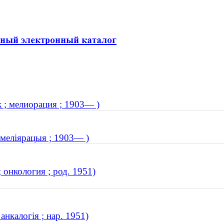
 ; мелиорация ; 1903— )
 меліярацыя ; 1903— )
онкология ; род. 1951)
анкалогія ; нар. 1951)