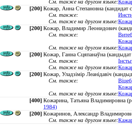
См. также на другом языке:
Кожар
[200]
Кожар, Анна Степановна (кандидат 
См. также:
Инсти
См. также на другом языке:
Кожар
[200]
Кожар, Владимир Леонидович (кандид
См. также:
Витеб
Кожар
См. также на другом языке:
Кожар
[200]
Кожар, Ганна Сцяпанаўна (кандыдат 
См. также:
Інсты
См. также на другом языке:
Кожар
[200]
Кожар, Уладзімір Леанідавіч (кандыд
См. также:
Віцеб
Кожар
См. также на другом языке:
Кожар
[400]
Кожарина, Татьяна Владимировна (
1984)
[200]
Кожаринов, Александр Владимирович
См. также на другом языке:
Кажар