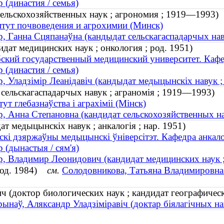
 (династия / семья)
сельскохозяйственных наук ; агрономия ; 1919—1993)
тут почвоведения и агрохимии (Минск)
, Ганна Сцяпанаўна (кандыдат сельскагаспадарчых нав
ат медицинских наук ; онкология ; род. 1951)
ский государственный медицинский университет. Каф
 (династия / семья)
, Уладзімір Леанідавіч (кандыдат медыцынскіх навук ; 
сельскагаспадарчых навук ; аграномія ; 1919—1993)
тут глебазнаўства і аграхіміі (Мінск)
, Анна Степановна (кандидат сельскохозяйственных н
ат медыцынскіх навук ; анкалогія ; нар. 1951)
скі дзяржаўны медыцынскі ўніверсітэт. Кафедра анкал
 (дынастыя / сям'я)
, Владимир Леонидович (кандидат медицинских наук ; 
род. 1984)
см.
Солодовникова, Татьяна Владимировна (
 (доктор биологических наук ; кандидат географичес
ынаў, Аляксандр Уладзіміравіч (доктар біялагічных н