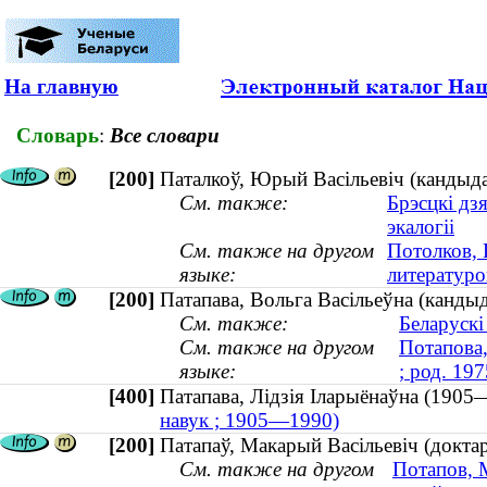
На главную
Словарь
:
Все словари
[200]
Паталкоў, Юрый Васільевіч (кандыдат
См. также:
Брэсцкі дз
экалогіі
См. также на другом
Потолков, 
языке:
литературо
[200]
Патапава, Вольга Васільеўна (кандыд
См. также:
Беларускі
См. также на другом
Потапова,
языке:
; род. 197
[400]
Патапава, Лідзія Іларыёнаўна (19
навук ; 1905—1990)
[200]
Патапаў, Макарый Васільевіч (докта
См. также на другом
Потапов, 