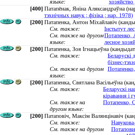
языке:
хозяйство
[400]
Патапёнак, Яніна Аляксандраўна (н
тэхнічных навук ; фізіка ; нар. 1978)
[200]
Патапенка, Антон Міхайлавіч (кандыд
См. также:
Інстытут лес
См. также на другом
Потапенко, 
языке:
лесное хозяй
[200]
Патапенка, Зоя Ігнацьеўна (кандыдат
См. также:
Беларускі 
бізнес-тэхн
См. также на другом
Потапенко,
языке:
[200]
Патапенка, Святлана Васільеўна (кан
См. также:
Беларускі на
кіравання і 
См. также на
Потапенко, С
другом языке:
[200]
Патаповiч, Максiм Валянцiнавiч (канд
См. также:
Навукова-
См. также на другом
Потапови