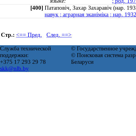
языке:
; род. 19
[400]
Патаповіч, Захар Захаравіч (нар. 1
навук ; аграрная эканіміка ; нар. 193
Стр.:
<== Пред.
След. ==>
Служба технической
© Государственное учреж
поддержки:
© Поисковая система ра
+375 17 293 29 78
Беларуси
skk@nlb.by