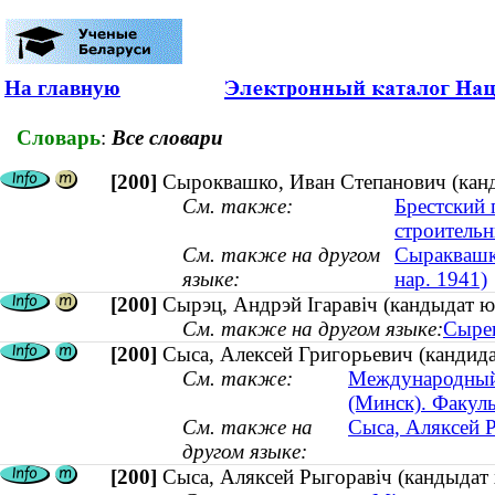
На главную
Словарь
:
Все словари
[200]
Сыроквашко, Иван Степанович (канди
См. также:
Брестский 
строительн
См. также на другом
Сыраквашка
языке:
нар. 1941)
[200]
Сырэц, Андрэй Ігаравіч (кандыдат 
См. также на другом языке:
Сырец
[200]
Сыса, Алексей Григорьевич (кандида
См. также:
Международный 
(Минск). Факул
См. также на
Сыса, Аляксей Р
другом языке:
[200]
Сыса, Аляксей Рыгоравіч (кандыдат х