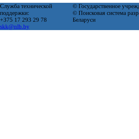
Служба технической
© Государственное учреж
поддержки:
© Поисковая система ра
+375 17 293 29 78
Беларуси
skk@nlb.by