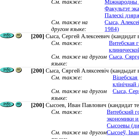
См. также:
Міжнародны д
Факультэт эк
Палескі дзярж
См. также на
Сыса, Алексе
другом языке:
1984)
[200]
Сыса, Сергей Алексеевич (кандидат 
См. также:
Витебская 
клиническо
См. также на другом
Сыса, Сярге
языке:
[200]
Сыса, Сяргей Аляксеевіч (кандыдат 
См. также:
Віцебская
клінічнай
См. также на другом
Сыса, Сер
языке:
[200]
Сысоев, Иван Павлович (кандидат тех
См. также:
Витебский г
экономики и
Сысоевы (дин
См. также на другом
Сысоеў, Іван