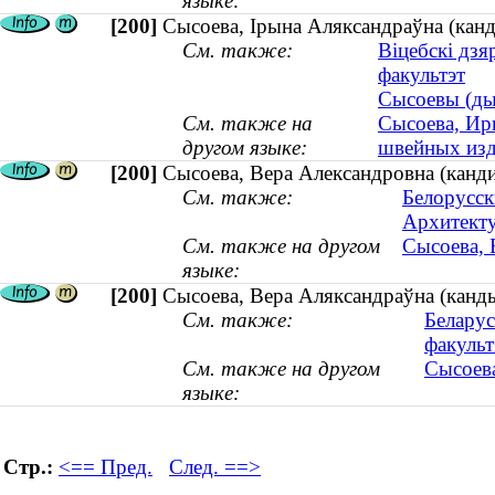
языке:
[200]
Сысоева, Ірына Аляксандраўна (канд
См. также:
Віцебскі дзя
факультэт
Сысоевы (дын
См. также на
Сысоева, Ири
другом языке:
швейных изде
[200]
Сысоева, Вера Александровна (канди
См. также:
Белорусск
Архитекту
См. также на другом
Сысоева, 
языке:
[200]
Сысоева, Вера Аляксандраўна (канды
См. также:
Беларус
факульт
См. также на другом
Сысоева
языке:
Стр.:
<== Пред.
След. ==>