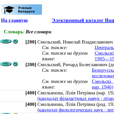
На главную
Словарь
:
Все словари
[200]
Смольский, Николай Владиславович 
См. также:
Централь
См. также на другом
Смольскі,
языке:
1905—19
[200]
Смольский, Ричард Болеславович (док
См. также:
Белорусск
исследова
См. также на другом
Смольскі, 
языке:
нар. 1946)
[400]
Смольянова, Лілія Петрівна (нар. 1
(кандыдат філалагічных навук ; літар
[400]
Смольянова, Лілія Петрівна (род. 1
(кандидат филологических наук ; лит