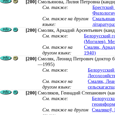
[200]
Смольянова, Лилия Петровна (кандид
См. также:
Брестский
Филологич
См. также на другом
Смальянава
языке:
літаратура
[200]
Смоляк, Аркадий Арсентьевич (канди
См. также:
Белорусский г
(Могилев). Ме
См. также на
Смаляк, Аркадз
другом языке:
1940)
[200]
Смоляк, Леонид Петрович (доктор би
—1995)
См. также:
Белорусский
Лесохозяйст
См. также на
Смаляк, Леан
другом языке:
сельскагасп
[200]
Смоляков, Геннадий Степанович (кан
См. также:
Белорусски
геоинформ
См. также на другом
Смалякоў, 