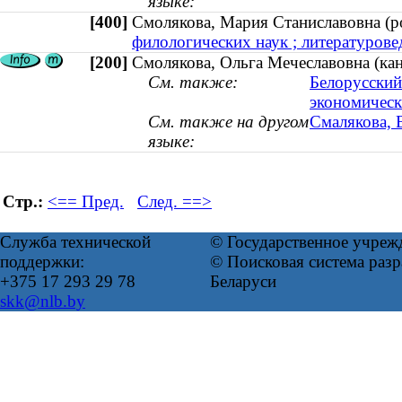
языке:
[400]
Смолякова, Мария Станиславовна (
филологических наук ; литературовед
[200]
Смолякова, Ольга Мечеславовна (кан
См. также:
Белорусский
экономическ
См. также на другом
Смалякова, 
языке:
Стр.:
<== Пред.
След. ==>
Служба технической
© Государственное учреж
поддержки:
© Поисковая система ра
+375 17 293 29 78
Беларуси
skk@nlb.by