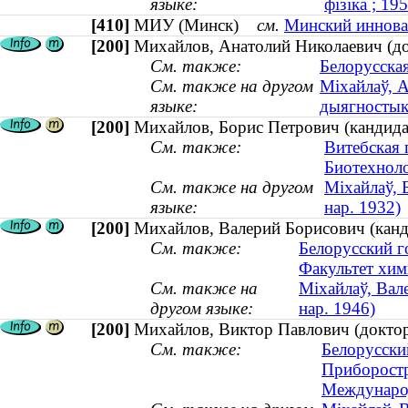
языке:
фізіка ; 1
[410]
МИУ (Минск)
см.
Минский иннова
[200]
Михайлов, Анатолий Николаевич (док
См. также:
Белорусска
См. также на другом
Міхайлаў, А
языке:
дыягностыка
[200]
Михайлов, Борис Петрович (кандидат
См. также:
Витебская 
Биотехноло
См. также на другом
Міхайлаў, 
языке:
нар. 1932)
[200]
Михайлов, Валерий Борисович (канди
См. также:
Белорусский г
Факультет хим
См. также на
Міхайлаў, Вале
другом языке:
нар. 1946)
[200]
Михайлов, Виктор Павлович (доктор
См. также:
Белорусски
Приборостр
Международ