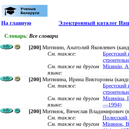
На главную
Словарь
:
Все словари
[200]
Митянин, Анатолий Яковлевич (кан
См. также:
Брестский 
строительн
См. также на другом
Міцянін, А
языке:
[200]
Митянина, Ирина Викторовна (канди
См. также:
Брестский 
строительн
См. также на другом
Міцяніна, 
языке:
—1994)
[200]
Митянок, Вячеслав Владимирович (к
См. также:
Полесский 
См. также на другом
Міцянок, В