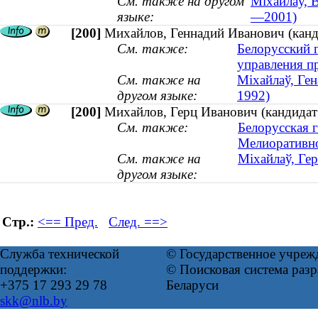
См. также на другом
Міхайлаў, В
языке:
—2001)
[200]
Михайлов, Геннадий Иванович (канд
См. также:
Белорусский г
управления п
См. также на
Міхайлаў, Ген
другом языке:
1992)
[200]
Михайлов, Герц Иванович (кандидат
См. также:
Белорусская г
Мелиоративно
См. также на
Міхайлаў, Гер
другом языке:
Стр.:
<== Пред.
След. ==>
Служба технической
© Государственное учреж
поддержки:
© Поисковая система ра
+375 17 293 29 78
Беларуси
skk@nlb.by