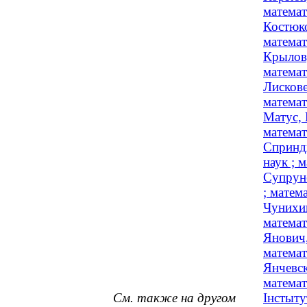
математ
Костюко
математ
Крылов,
матема
Лискове
матема
Матус, 
математ
Спринд
наук ; 
Супруне
; матем
Чунихин
матема
Янович,
матема
Янчевск
матема
См. также на другом
Інстыту