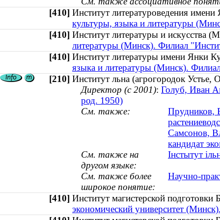
См. также ассоциативное понят
[410]
Институт литературоведения имен
культуры, языка и литературы (Мин
[410]
Институт литературы и искусства 
литературы (Минск). Филиал "Инсти
[410]
Институт литературы имени Янки 
языка и литературы (Минск). Филиа
[210]
Институт льна (агрогородок Устье, 
Директор (с 2001)
:
Голуб, Иван А
род. 1950)
См. также:
Прудников, 
растениеводс
Самсонов, В
кандидат эко
См. также на
Інстытут іль
другом языке:
См. также более
Научно-прак
широкое понятие:
[410]
Институт магистерской подготовк
экономический университет (Минск)