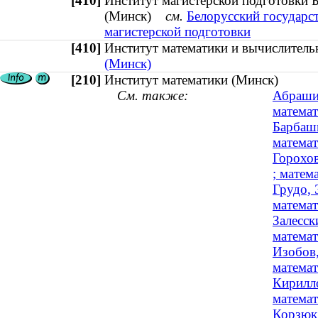
[410]
Институт магистерской подготовки 
(Минск)
см.
Белорусский государс
магистерской подготовки
[410]
Институт математики и вычислите
(Минск)
[210]
Институт математики (Минск)
См. также:
Абрашин
матема
Барбаши
матема
Горохов
; матем
Грудо, 
матема
Залесск
математ
Изобов,
математ
Кирилло
матема
Корзюк,