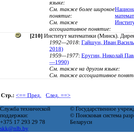
языке:
См. также более широкое
Национа
понятие:
матема
См. также
Институ
ассоциативное понятие:
[210]
Институт математики (Минск). Дире
1992—2018
:
Гайшун, Иван Василь
2018)
1959—1977
:
Еругин, Николай Павл
—1990)
См. также на другом языке:
См. также ассоциативное понят
Стр.:
<== Пред.
След. ==>
Служба технической
© Государственное учреж
поддержки:
© Поисковая система ра
+375 17 293 29 78
Беларуси
skk@nlb.by