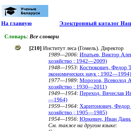
На главную
Словарь
:
Все словари
[210]
Институт леса (Гомель). Директор
1989—2006
:
Ипатьев, Виктор Алек
хозяйство ; 1942—2009)
1948—1953
:
Костюкович, Федор Т
экономических наук ; 1902—1994
1977—1989
:
Морозов, Всеволод А
хозяйство ; 1930—2011)
1949—1954
:
Переход, Вячеслав Ив
—1964)
1959—1964
:
Харитонович, Федор 
хозяйство ; 1905—1985)
1954—1956
:
Юркевич, Иван Данил
См. также на другом языке: