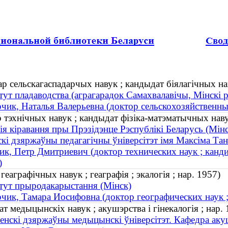
р сельскагаспадарчых навук ; кандыдат біялагічных нав
тут пладаводства (аграгарадок Самахвалавічы, Мінскі р
чик, Наталья Валерьевна (доктор сельскохозяйственных
 тэхнічных навук ; кандыдат фізіка-матэматычных наву
я кіравання пры Прэзідэнце Рэспублікі Беларусь (Мінс
кі дзяржаўны педагагічны ўніверсітэт імя Максіма Тан
ик, Петр Дмитриевич (доктор технических наук ; канди
)
еаграфічных навук ; геаграфія ; экалогія ; нар. 1957)
тут прыродакарыстання (Мінск)
чик, Тамара Иосифовна (доктор географических наук ; 
 медыцынскіх навук ; акушэрства і гінекалогія ; нар. 
енскі дзяржаўны медыцынскі ўніверсітэт. Кафедра акушэ