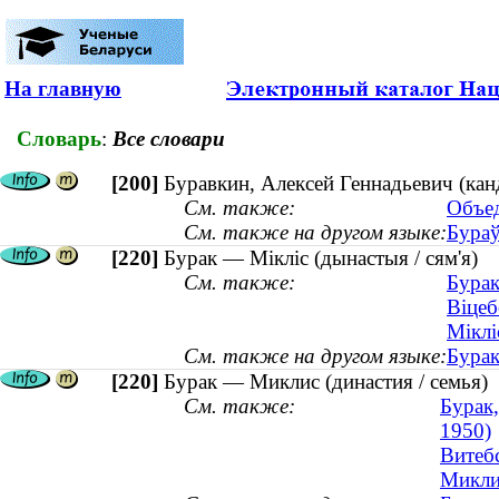
На главную
Словарь
:
Все словари
[200]
Буравкин, Алексей Геннадьевич (канд
См. также:
Объед
См. также на другом языке:
Бураў
[220]
Бурак — Мікліс (дынастыя / сям'я)
См. также:
Бурак
Віцеб
Міклі
См. также на другом языке:
Бурак
[220]
Бурак — Миклис (династия / семья)
См. также:
Бурак,
1950)
Витеб
Миклис