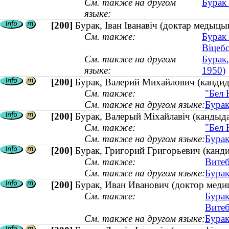
См. также на другом
Бурак 
языке:
[200]
Бурак, Іван Іванавіч (доктар медыцынс
См. также:
Бурак 
Віцебс
См. также на другом
Бурак,
языке:
1950)
[200]
Бурак, Валерий Михайлович (кандида
См. также:
"Бел 
См. также на другом языке:
Бурак
[200]
Бурак, Валерый Міхайлавіч (кандыдат
См. также:
"Бел 
См. также на другом языке:
Бурак
[200]
Бурак, Григорий Григорьевич (канди
См. также:
Витеб
См. также на другом языке:
Бурак
[200]
Бурак, Иван Иванович (доктор медици
См. также:
Бурак
Витеб
См. также на другом языке:
Бурак