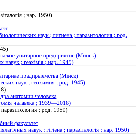
зіталогія ; нар. 1950)
тэт
иологических наук ; гигиена ; паразитология ; род.
45)
льское унитарное предприятие (Минск)
навук ; геахімія ; нар. 1945)
нітарнае прадпрыемства (Мінск)
ских наук ; геохимия ; род. 1945)
18)
дра анатомии человека
томія чалавека ; 1939—2018)
 паразитология ; род. 1950)
бный факультет
лагічных навук ; гігіена ; паразіталогія ; нар. 1950)