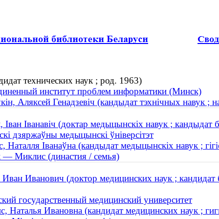
идат технических наук ; род. 1963)
иненный институт проблем информатики (Минск)
кін, Аляксей Генадзевіч (кандыдат тэхнічных навук ; н
, Іван Іванавіч (доктар медыцынскіх навук ; кандыдат бія
скі дзяржаўны медыцынскі ўніверсітэт
с, Наталля Іванаўна (кандыдат медыцынскіх навук ; гігіе
 — Миклис (династия / семья)
 Иван Иванович (доктор медицинских наук ; кандидат б
ский государственный медицинский университет
, Наталья Ивановна (кандидат медицинских наук ; гиги