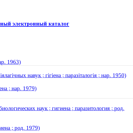
ар. 1963)
лагічных навук ; гігіена ; паразіталогія ; нар. 1950)
на ; нар. 1979)
иологических наук ; гигиена ; паразитология ; род.
ена ; род. 1979)