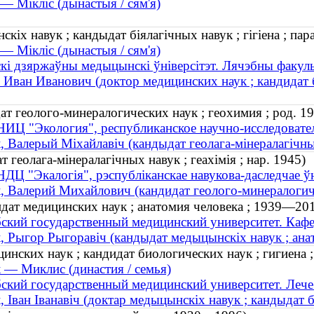
— Мікліс (дынастыя / сям'я)
кіх навук ; кандыдат біялагічных навук ; гігіена ; пара
— Мікліс (дынастыя / сям'я)
кі дзяржаўны медыцынскі ўніверсітэт. Лячэбны факуль
 Иван Иванович (доктор медицинских наук ; кандидат б
т геолого-минералогических наук ; геохимия ; род. 19
НИЦ "Экология", республиканское научно-исследовате
, Валерый Міхайлавіч (кандыдат геолага-мінералагічных 
 геолага-мінералагічных навук ; геахімія ; нар. 1945)
НДЦ "Экалогія", рэспубліканскае навукова-даследчае ў
, Валерий Михайлович (кандидат геолого-минералогиче
дат медицинских наук ; анатомия человека ; 1939—20
ский государственный медицинский университет. Кафе
, Рыгор Рыгоравіч (кандыдат медыцынскіх навук ; ана
нских наук ; кандидат биологических наук ; гигиена ;
 — Миклис (династия / семья)
ский государственный медицинский университет. Лече
, Іван Іванавіч (доктар медыцынскіх навук ; кандыдат бія