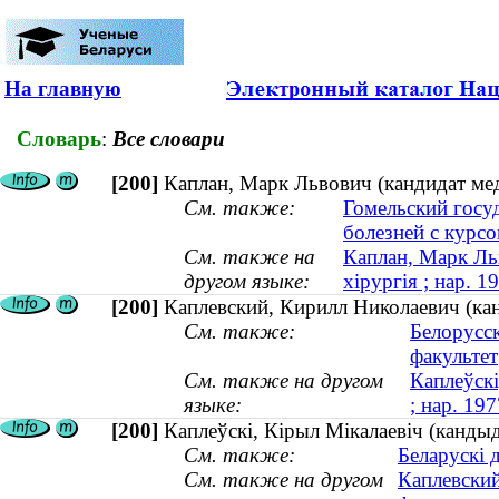
На главную
Словарь
:
Все словари
[200]
Каплан, Марк Львович (кандидат мед
См. также:
Гомельский госу
болезней с курсо
См. также на
Каплан, Марк Льв
другом языке:
хірургія ; нар. 1
[200]
Каплевский, Кирилл Николаевич (кан
См. также:
Белорусс
факультет
См. также на другом
Каплеўскі
языке:
; нар. 197
[200]
Каплеўскі, Кірыл Мікалаевіч (кандыда
См. также:
Беларускі 
См. также на другом
Каплевский