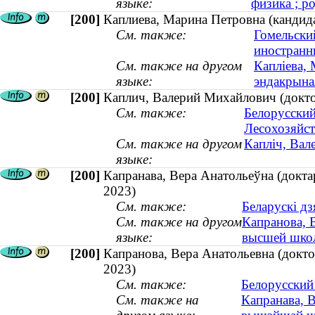
языке:
физика ; ро
[200]
Каплиева, Марина Петровна (кандида
См. также:
Гомельски
иностранн
См. также на другом
Капліева,
языке:
эндакрынал
[200]
Каплич, Валерий Михайлович (доктор
См. также:
Белорусский
Лесохозяйст
См. также на другом
Капліч, Вал
языке:
[200]
Капранава, Вера Анатольеўна (докт
2023)
См. также:
Беларускі д
См. также на другом
Капранова, В
языке:
высшей шко
[200]
Капранова, Вера Анатольевна (докт
2023)
См. также:
Белорусский
См. также на
Капранава, В