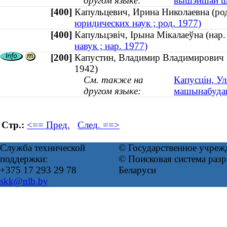
другом языке:
вышэйшай ш
[400]
Капульцевич, Ирина Николаевна (р
юридических наук ; род. 1977)
[400]
Капульцэвіч, Ірына Мікалаеўна (на
навук ; нар. 1977)
[200]
Капустин, Владимир Владимирович (к
1942)
См. также на
Капусцін, Ул
другом языке:
машынабудава
Стр.:
<== Пред.
След. ==>
Служба технической
© Государственное учреж
поддержки:
© Поисковая система ра
+375 17 293 29 78
Беларуси
skk@nlb.by