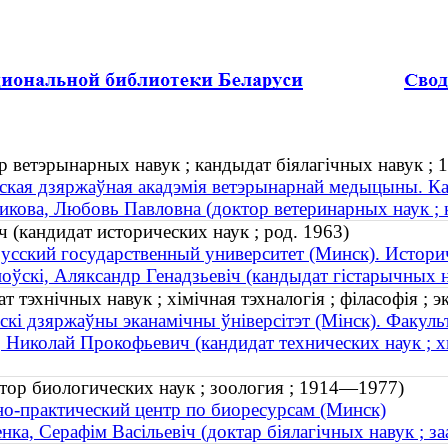
 ветэрынарных навук ; кандыдат біялагічных навук ;
ская дзяржаўная акадэмія ветэрынарнай медыцыны. Ка
кова, Любовь Павловна (доктор ветеринарных наук ; 
 (кандидат исторических наук ; род. 1963)
усский государственный университет (Минск). Истори
оўскі, Аляксандр Генадзьевіч (кандыдат гістарычных н
 тэхнічных навук ; хімічная тэхналогія ; філасофія ; эк
скі дзяржаўны эканамічны ўніверсітэт (Мінск). Факульт
 Николай Прокофьевич (кандидат технических наук ; хи
тор биологических наук ; зоология ; 1914—1977)
о-практический центр по биоресурсам (Минск)
нка, Серафім Васільевіч (доктар біялагічных навук ; з