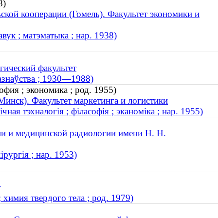
8)
ской кооперации (Гомель). Факультет экономики и
ук ; матэматыка ; нар. 1938)
гический факультет
разнаўства ; 1930—1988)
фия ; экономика ; род. 1955)
Минск). Факультет маркетинга и логистики
ная тэхналогія ; філасофія ; эканоміка ; нар. 1955)
ии и медицинской радиологии имени Н. Н.
ірургія ; нар. 1953)
т
химия твердого тела ; род. 1979)