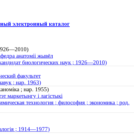
 1926—2010)
федра анатоміі жывёл
кандидат биологических наук ; 1926—2010)
ческий факультет
авук ; нар. 1963)
аноміка ; нар. 1955)
эт маркетынгу і лагістыкі
мическая технология ; философия ; экономика ; род.
аалогія ; 1914—1977)