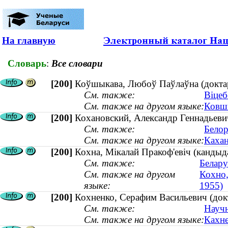
На главную
Словарь
:
Все словари
[200]
Коўшыкава, Любоў Паўлаўна (доктар
См. также:
Віцеб
См. также на другом языке:
Ковши
[200]
Кохановский, Александр Геннадьевич
См. также:
Белор
См. также на другом языке:
Кахан
[200]
Кохна, Мікалай Пракоф'евіч (кандыдат
См. также:
Белару
См. также на другом
Кохно,
языке:
1955)
[200]
Кохненко, Серафим Васильевич (док
См. также:
Научн
См. также на другом языке:
Кахне