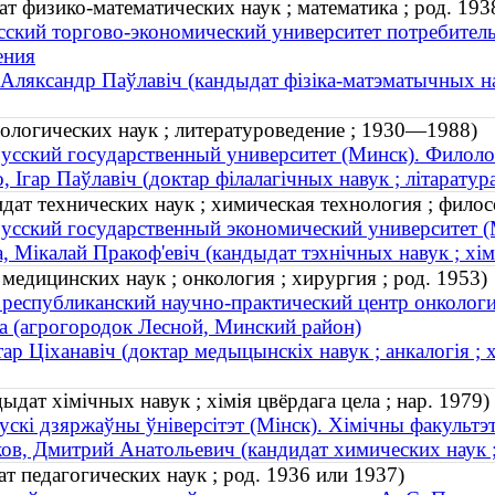
т физико-математических наук ; математика ; род. 193
сский торгово-экономический университет потребитель
ения
Аляксандр Паўлавіч (кандыдат фізіка-матэматычных нав
ологических наук ; литературоведение ; 1930—1988)
усский государственный университет (Минск). Филоло
, Ігар Паўлавіч (доктар філалагічных навук ; літарату
ат технических наук ; химическая технология ; филосо
усский государственный экономический университет (
, Мікалай Пракоф'евіч (кандыдат тэхнічных навук ; хіміч
едицинских наук ; онкология ; хирургия ; род. 1953)
 республиканский научно-практический центр онколог
а (агрогородок Лесной, Минский район)
ар Ціханавіч (доктар медыцынскіх навук ; анкалогія ; х
дат хімічных навук ; хімія цвёрдага цела ; нар. 1979)
ускі дзяржаўны ўніверсітэт (Мінск). Хімічны факультэ
ов, Дмитрий Анатольевич (кандидат химических наук ; 
т педагогических наук ; род. 1936 или 1937)