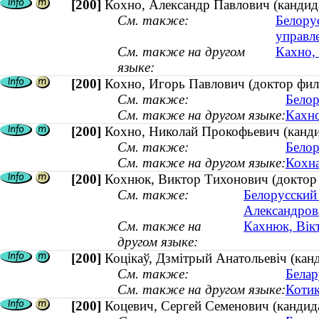
[200]
Кохно, Александр Павлович (кандида
См. также:
Белору
управл
См. также на другом
Кахно, 
языке:
[200]
Кохно, Игорь Павлович (доктор фил
См. также:
Белор
См. также на другом языке:
Кахно
[200]
Кохно, Николай Прокофьевич (кандид
См. также:
Белор
См. также на другом языке:
Кохна
[200]
Кохнюк, Виктор Тихонович (доктор м
См. также:
Белорусский
Александров
См. также на
Кахнюк, Вікт
другом языке:
[200]
Коцiкаў, Дзмiтрый Анатольевiч (канды
См. также:
Белар
См. также на другом языке:
Котик
[200]
Коцевич, Сергей Семенович (кандида