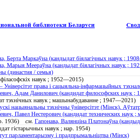
а, Берта Маркаўна (кандыдат біялагічных навук ; 19
а, Марыя Меераўна (кандыдат біялагічных навук ; 1
ы (династия / семья)
 філасофскіх навук ; 1952—2015)
 Універсітэт права і сацыяльна-інфармацыйных тэхна
вич, Адам Данилович (кандидат философских наук ;
дат тэхнічных навук ; машынабудаванне ; 1947—2021)
ускі нацыянальны тэхнічны ўніверсітэт (Мінск). Аўтат
вич, Павел Нестерович (кандидат технических наук ;
ар. 1936)
см.
Гапонава, Валянціна Платонаўна (кандыд
дат гістарычных навук ; нар. 1954)
тут парламентарызму i прадпрымальнiцтва (Мінск)