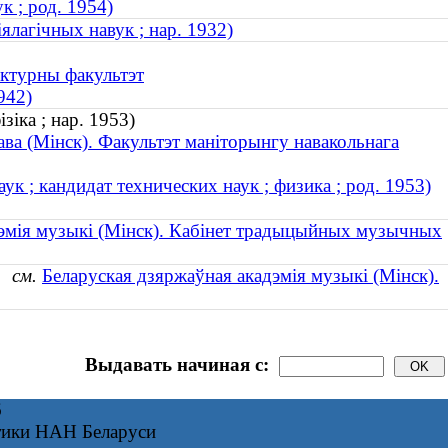
 ; род. 1954)
ялагічных навук ; нар. 1932)
эктурны факультэт
942)
зіка ; нар. 1953)
ва (Мінск). Факультэт маніторынгу навакольнага
к ; кандидат технических наук ; физика ; род. 1953)
дэмія музыкі (Мінск). Кабінет традыцыйных музычных
к)
см.
Беларуская дзяржаўная акадэмія музыкі (Мінск).
Выдавать начиная с:
6
тики НАН Беларуси