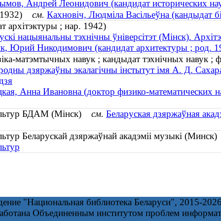
мов, Андрей Леонидович (кандидат исторических наук
р. 1932)
см.
Кахновіч, Людміла Васільеўна (кандыдат бі
 архітэктуры ; нар. 1942)
ускі нацыянальны тэхнічны ўніверсітэт (Мінск). Архіт
, Юрий Никодимович (кандидат архитектуры ; род. 1
зіка-матэмтычных навук ; кандыдат тэхнічных навук ; фі
одны дзяржаўны экалагічны інстытут імя А. Д. Сахара
дзя
кая, Анна Ивановна (доктор физико-математических нау
ультур БДАМ (Мінск)
см.
Беларуская дзяржаўная ака
ьтур Беларускай дзяржаўнай акадэміі музыкі (Минс
льтур
дение "Национальная библиотека Беларуси", 2015-202
работана Объединенным институтом проблем информа