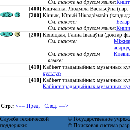
См. также на другом языке:
Кишты
[400]
Кішчанка, Людміла Васільеўна (на
[200]
Кішык, Юрый Нікадзімавіч (кандыдат
См. также:
Белар
См. также на другом языке:
Кишик
[200]
Кіявіцкая, Ганна Іванаўна (доктар фі
См. также:
Міжнар
асярод
См. также на другом
Киевиц
языке:
[410]
Кабінет традыцыйных музычных к
культур
[410]
Кабінет традыцыйных музычных кул
Кабінет традыцыйных музычных ку
Стр.:
<== Пред.
След. ==>
Служба технической
© Государственное учреж
поддержки:
© Поисковая система раз