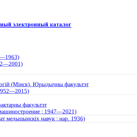
08—1963)
922—2001)
логій (Мінск). Юрыдычны факультэт
 1952—2015)
рактарны факультэт
 машиностроение ; 1947—2021)
ат медыцынскіх навук ; нар. 1936)