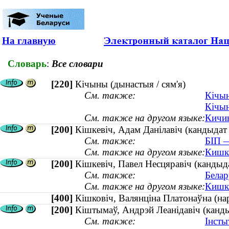
На главную
Словарь
:
Все словари
[220]
Кічыны (дынастыя / сям'я)
См. также:
Кічын
Кічын
См. также на другом языке:
Кичин
[200]
Кішкевіч, Адам Данілавіч (кандыдат
См. также:
БІП —
См. также на другом языке:
Кишке
[200]
Кішкевіч, Павел Несцяравіч (канды
См. также:
Белар
См. также на другом языке:
Кишке
[400]
Кішковіч, Валянціна Платонаўна (н
[200]
Кіштымаў, Андрэй Леанідавіч (канды
См. также:
Інсты