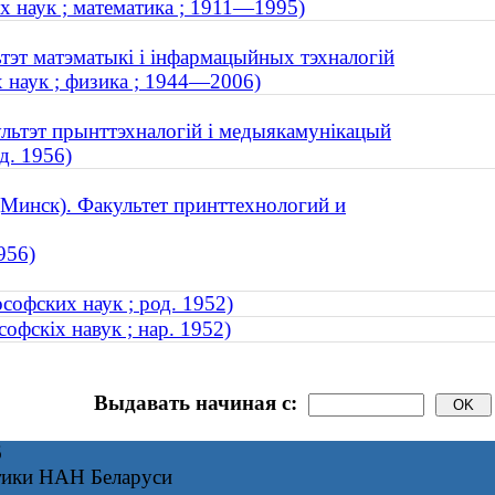
 наук ; математика ; 1911—1995)
ьтэт матэматыкі і інфармацыйных тэхналогій
 наук ; физика ; 1944—2006)
ультэт прынттэхналогій і медыякамунікацый
д. 1956)
(Минск). Факультет принттехнологий и
956)
софских наук ; род. 1952)
офскіх навук ; нар. 1952)
Выдавать начиная с:
6
тики НАН Беларуси