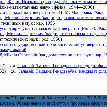
в, Федор Исаакович (кандидат физико-математических
ізіка-матэматычных навук ; фізіка ; 1944—2006)
скі дзяржаўны ўніверсітэт імя П. М. Машэрава. Факул
, Михаил Петрович (кандидат физико-математических
тэхнічных навук ; нар. 1956)
ускі дзяржаўны тэхналагічны ўніверсітэт (Мінск). Фак
в, Михаил Сергеевич (кандидат технических наук ; ро
 технических наук ; род. 1956)
сский государственный технологический университет 
коммуникаций
, Міхаіл Сяргеевіч (кандыдат тэхнічных навук ; нар. 1
1952)
см.
Соловей, Татьяна Геннадьевна (кандидат фило
1952)
см.
Салавей, Таццяна Генадзьеўна (кандыдат філас
дение "Национальная библиотека Беларуси", 2015-202
работана Объединенным институтом проблем информа