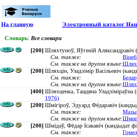
На главную
Словарь
:
Все словари
[200]
Шляхтуноў, Яўгеній Аляксандравіч (к
См. также:
Віцеб
См. также на другом языке:
Шляхт
[200]
Шляхцiн, Уладзiмiр Васiльевiч (канд
См. также:
Белар
См. также на другом языке:
Шляхт
[400]
Шляхценка, Таццяна Уладзіміраўна
1976)
[200]
Шмігіроў, Эдуард Фёдаравіч (кандыд
См. также:
Мазыр
См. также на другом языке:
Шмиги
[200]
Шмідаў, Фёдар Ісакавіч (кандыдат ф
См. также:
Гомел