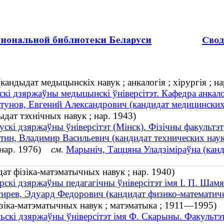
андыдат медыцынскіх навук ; анкалогія ; хірургія ; на
скі дзяржаўны медыцынскі ўніверсітэт. Кафедра анкал
унов, Евгений Александрович (кандидат медицинских н
ыдат тэхнічных навук ; нар. 1943)
ускі дзяржаўны ўніверсітэт (Мінск). Фізічны факультэт
ин, Владимир Васильевич (кандидат технических наук 
 (нар. 1976)
см.
Марыніч, Таццяна Уладзіміраўна (канд
ат фізіка-матэматычных навук ; нар. 1940)
скі дзяржаўны педагагічны ўніверсітэт імя І. П. Шамя
рев, Эдуард Федорович (кандидат физико-математичес
ізіка-матэматычных навук ; матэматыка ; 1911—1995)
ьскі дзяржаўны ўніверсітэт імя Ф. Скарыны. Факультэт