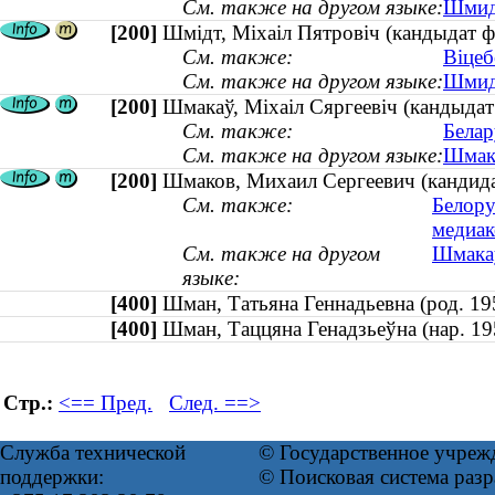
См. также на другом языке:
Шмидо
[200]
Шмідт, Міхаіл Пятровіч (кандыдат ф
См. также:
Віцеб
См. также на другом языке:
Шмидт
[200]
Шмакаў, Міхаіл Сяргеевіч (кандыдат 
См. также:
Белар
См. также на другом языке:
Шмако
[200]
Шмаков, Михаил Сергеевич (кандидат
См. также:
Белору
медиа
См. также на другом
Шмакаў
языке:
[400]
Шман, Татьяна Геннадьевна (род. 
[400]
Шман, Таццяна Генадзьеўна (нар. 
Стр.:
<== Пред.
След. ==>
Служба технической
© Государственное учреж
поддержки:
© Поисковая система раз