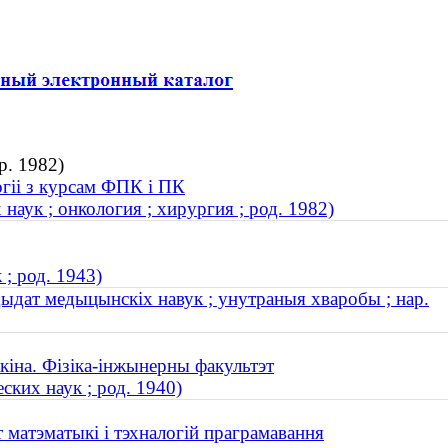
р. 1982)
огіі з курсам ФПК і ПК
аук ; онкология ; хирургия ; род. 1982)
; род. 1943)
ыдат медыцынскіх навук ; унутраныя хваробы ; нар.
кіна. Фізіка-інжынерны факультэт
ких наук ; род. 1940)
 матэматыкі і тэхналогій праграмавання