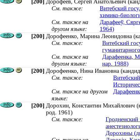
[200]
Дорофеев, Сергей Анатольевич (канд
См. также:
Витебский госу
химико-биологи
См. также на
Дарафееў, Сярге
другом языке:
1964)
[200]
Дорофеенко, Марина Леонидовна (кан
См. также:
Витебский гос
гуманитарного
См. также на
Дарафеенка, Ма
другом языке:
нар. 1988)
[200]
Дорофеенко, Нина Ивановна (кандид
См. также:
Витебский
Историчес
См. также на другом
Дарафеенк
языке:
[200]
Дорохин, Константин Михайлович (ка
род. 1961)
См. также:
Гродненский 
анестезиолог
Дорохины (ди
См. также на
Дарохін, Кан