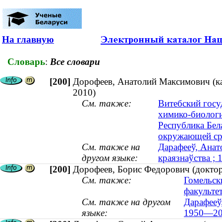
На главную
Словарь
:
Все словари
[200]
Дорофеев, Анатолий Максимович (кан
2010)
См. также:
Витебский госу
химико-биологи
Республика Бел
окружающей с
См. также на
Дарафееў, Анато
другом языке:
краязнаўства ;
[200]
Дорофеев, Борис Федорович (доктор
См. также:
Гомельск
факульте
См. также на другом
Дарафееў
языке:
1950—20