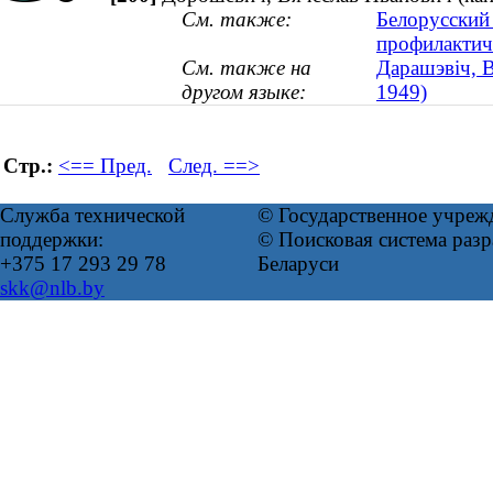
См. также:
Белорусский
профилактич
См. также на
Дарашэвіч, В
другом языке:
1949)
Стр.:
<== Пред.
След. ==>
Служба технической
© Государственное учреж
поддержки:
© Поисковая система ра
+375 17 293 29 78
Беларуси
skk@nlb.by