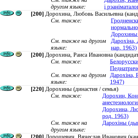
другом языке:
і рэаніматалог
[200]
Дорохина, Любовь Васильевна (канди
См. также:
Гродненск
нормально
Дорохины (
См. также на другом
Дарохіна, 
языке:
нар. 1963)
[200]
Дорохина, Раиса Ивановна (кандидат
См. также:
Белорусски
Педиатриче
См. также на другом
Дарохіна, Р
языке:
1947)
[220]
Дорохины (династия / семья)
См. также:
Дорохин, Кон
анестезиологи
Дорохина, Люб
род. 1963)
См. также на
Дарохіны (дын
другом языке:
[200]
Дорошевич, Вячеслав Иванович (канд