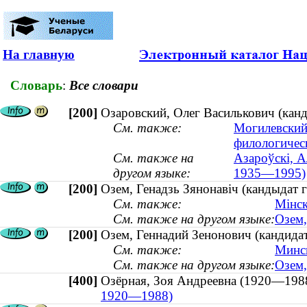
На главную
Словарь
:
Все словари
[200]
Озаровский, Олег Василькович (кан
См. также:
Могилевский
филологичес
См. также на
Азароўскі, А
другом языке:
1935—1995)
[200]
Озем, Генадзь Зянонавіч (кандыдат г
См. также:
Мінск
См. также на другом языке:
Озем,
[200]
Озем, Геннадий Зенонович (кандидат
См. также:
Минск
См. также на другом языке:
Озем,
[400]
Озёрная, Зоя Андреевна (1920—1
1920—1988)