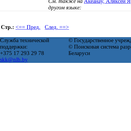
См. также на
Акеанаў, Аляксей Яў
другом языке:
Стр.:
<== Пред.
След. ==>
Служба технической
© Государственное учреж
поддержки:
© Поисковая система ра
+375 17 293 29 78
Беларуси
skk@nlb.by