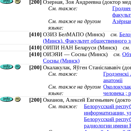
[200]
Озерная, Зоя Андреевна (доктор ме
См. также:
Гроднен
факульт
См. также на другом
Азёрная
языке:
[410]
ОЗИЗ БелМАПО (Минск)
см.
Бело
(Минск). Факультет общественного 
[410]
ОИПИ НАН Беларуси (Минск)
см.
[410]
ОИЭЯИ — Сосны (Минск)
см.
Объ
Сосны (Минск)
[200]
Окалакулак, Яўген Станіслававіч (до
См. также:
Гродзенскі
анатоміі
См. также на другом
Околокулак
языке:
человека ; 
[200]
Океанов, Алексей Евгеньевич (доктор
См. также:
Белорусский респу
информатизации, у
Белорусский респу
радиологии имени 