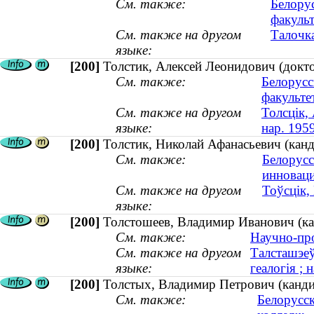
См. также:
Белору
факульт
См. также на другом
Талочка
языке:
[200]
Толстик, Алексей Леонидович (докто
См. также:
Белорусс
факульте
См. также на другом
Толсцiк, 
языке:
нар. 195
[200]
Толстик, Николай Афанасьевич (канд
См. также:
Белорусс
инновац
См. также на другом
Тоўсцік,
языке:
[200]
Толстошеев, Владимир Иванович (кан
См. также:
Научно-про
См. также на другом
Талсташэеў
языке:
геалогія ; 
[200]
Толстых, Владимир Петрович (кандид
См. также:
Белорусс