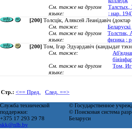
колледж
См. также на другом
Талстых, 
языке:
; нар. 194
[200]
Толсцiк, Аляксей Леанiдавiч (доктар 
См. также:
Беларускі
См. также на другом
Толстик, 
языке:
физика ; р
[200]
Том, Ігар Эдуардавіч (кандыдат тэхн
См. также:
Аб'ядна
біяінфа
См. также на другом
Том, Иг
языке:
Стр.:
<== Пред.
След. ==>
Служба технической
© Государственное учреж
поддержки:
© Поисковая система ра
+375 17 293 29 78
Беларуси
skk@nlb.by