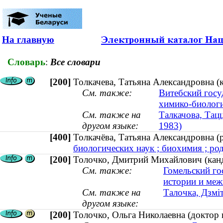
На главную
Словарь
:
Все словари
[200]
Толкачева, Татьяна Александровна (к
См. также:
Витебский госу
химико-биологи
См. также на
Талкачова, Тацц
другом языке:
1983)
[400]
Толкачёва, Татьяна Александровна 
биологических наук ; биохимия ; род
[200]
Толочко, Дмитрий Михайлович (канди
См. также:
Гомельский го
истории и ме
См. также на
Талочка, Дзмі
другом языке:
[200]
Толочко, Ольга Николаевна (доктор 