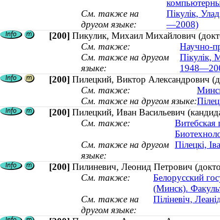
компьютерны
См. также на
Пікулік, Улад
другом языке:
—2008)
[200]
Пикулик, Михаил Михайлович (докто
См. также:
Научно-пр
См. также на другом
Пікулік, М
языке:
1948—20
[200]
Пилецкий, Виктор Александрович (до
См. также:
Минс
См. также на другом языке:
Пілец
[200]
Пилецкий, Иван Васильевич (кандида
См. также:
Витебская 
Биотехноло
См. также на другом
Пілецкі, Ів
языке:
[200]
Пилиневич, Леонид Петрович (доктор
См. также:
Белорусский гос
(Минск). Факуль
См. также на
Піліневіч, Леані
другом языке: