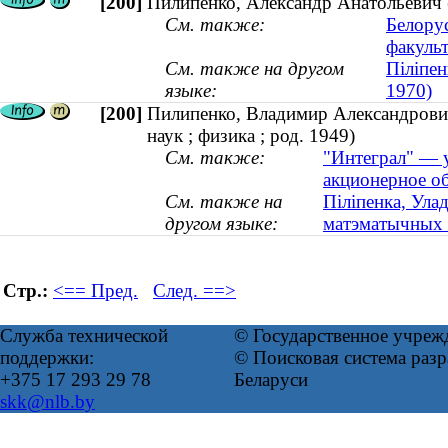
[200]
Пилипенко, Александр Анатольевич (
См. также:
Белору
факульт
См. также на другом
Піліпен
языке:
1970)
[200]
Пилипенко, Владимир Александрович
наук ; физика ; род. 1949)
См. также:
"Интеграл" — 
акционерное о
См. также на
Піліпенка, Ула
другом языке:
матэматычных на
Стр.:
<== Пред.
След. ==>
Служба технической
© Государственное учреж
поддержки:
© Поисковая система ра
+375 17 293 29 78
Беларуси
skk@nlb.by