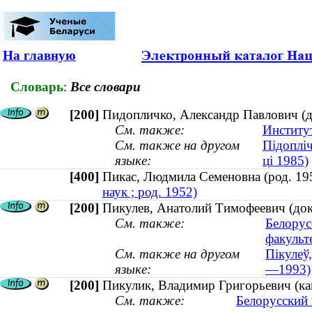
На главную
Словарь
:
Все словари
[200]
Пидопличко, Александр Павлович (д
См. также:
Институ
См. также на другом
Підопліч
языке:
ці 1985)
[400]
Пикас, Людмила Семеновна (род. 
наук ; род. 1952)
[200]
Пикулев, Анатолий Тимофеевич (док
См. также:
Белорус
факульт
См. также на другом
Пікулеў,
языке:
—1993)
[200]
Пикулик, Владимир Григорьевич (ка
См. также:
Белорусский 