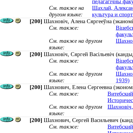
педагагічны фак
См. также на
Шахлай, Алексан
другом языке:
культура и спорт
[200]
Шахновiч, Алена Сяргееўна (эканомік
См. также:
Віцебс
факуль
См. также на другом
Шахнов
языке:
[200]
Шахновіч, Сяргей Васільевіч (кандыд
См. также:
Віцебс
факуль
См. также на другом
Шахнов
языке:
1939)
[200]
Шахнович, Елена Сергеевна (экономи
См. также:
Витебский
Историчес
См. также на другом
Шахновiч, 
языке:
[200]
Шахнович, Сергей Васильевич (канди
См. также:
Витебский