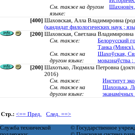
Историчес
См. также на другом
Шахновіч, 
языке:
[400]
Шаховская, Алла Владимировна (р
(кандидат филологических наук ; язы
[200]
Шаховская, Светлана Владимировна (
См. также:
Белорусский г
Танка (Минск)
См. также на
Шахоўская, Свя
другом языке:
мовазнаўства ;
[200]
Шахотько, Людмила Петровна (докто
2016)
См. также:
Институт эк
См. также на
Шахоцька, Лю
другом языке:
эканамічных
Стр.:
<== Пред.
След. ==>
Служба технической
© Государственное учреж
поддержки:
© Поисковая система ра