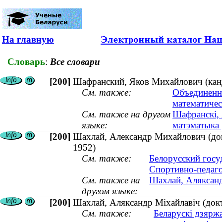
На главную
Словарь
:
Все словари
[200]
Шафранский, Яков Михайлович (канди
См. также:
Объединенн
математичес
См. также на другом
Шафранскі, 
языке:
матэматыка 
[200]
Шахлай, Александр Михайлович (докт
1952)
См. также:
Белорусский госу
Спортивно-педаго
См. также на
Шахлай, Аляксандр
другом языке:
[200]
Шахлай, Аляксандр Міхайлавіч (докт
См. также:
Беларускі дзяржа