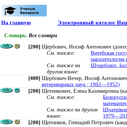
На главную
Словарь
:
Все словари
[200]
Щербович, Иосиф Антонович (докто
См. также:
Витебская госу
паразитологии
См. также на
Шчарбовіч, Іос
другом языке:
[400]
Щербович-Вечер, Иосиф Антонов
ветеринарных наук ; 1902—1952)
[200]
Щетникович, Елена Казимировна (ка
См. также:
Белорусск
математич
См. также на другом
Шчатніков
языке:
1979—201
[200]
Щитников, Геннадий Петрович (канд