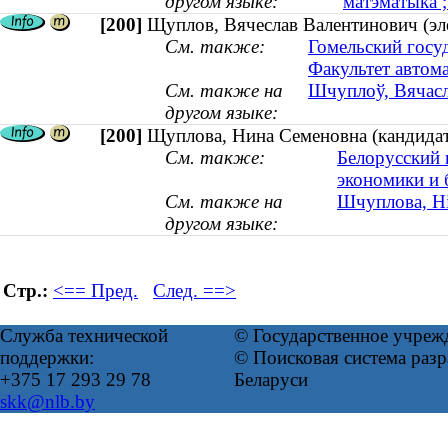
другом языке:
матэматыка ;
[200]
Щуплов, Вячеслав Валентинович (эле
См. также:
Гомельский госу
Факультет автом
См. также на
Шчуплоў, Вячасла
другом языке:
[200]
Щуплова, Нина Семеновна (кандидат 
См. также:
Белорусский 
экономики и 
См. также на
Шчуплова, Ні
другом языке:
Стр.:
<== Пред.
След. ==>
Служба технической
© Государственное учреж
поддержки:
© Поисковая система ра
+375 17 293 29 78
Беларуси
skk@nlb.by