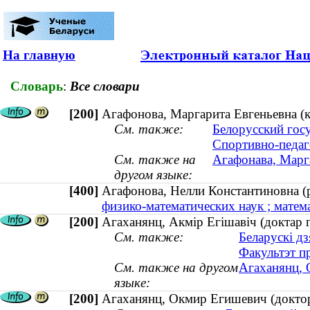
На главную
Словарь
:
Все словари
[200]
Агафонова, Маргарита Евгеньевна (к
См. также:
Белорусский гос
Спортивно-педаг
См. также на
Агафонава, Марга
другом языке:
[400]
Агафонова, Нелли Константиновна 
физико-математических наук ; матема
[200]
Агаханянц, Акмір Егішавіч (доктар 
См. также:
Беларускі дз
Факультэт п
См. также на другом
Агаханянц, 
языке:
[200]
Агаханянц, Окмир Егишевич (доктор