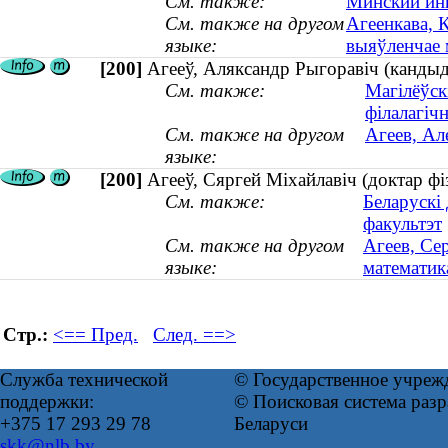
См. также:
Минский ин
См. также на другом
Агеенкава, 
языке:
выяўленчае м
[200]
Агееў, Аляксандр Рыгоравіч (кандыда
См. также:
Магілёўск
філалагіч
См. также на другом
Агеев, Ал
языке:
[200]
Агееў, Сяргей Мiхайлавiч (доктар фі
См. также:
Беларускі
факультэт
См. также на другом
Агеев, Се
языке:
математика
Стр.:
<== Пред.
След. ==>
Служба технической
© Государственное учреж
поддержки:
© Поисковая система ра
+375 17 293 29 78
Беларуси
skk@nlb.by