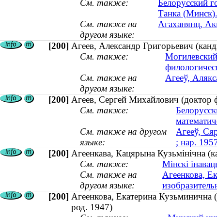
См. также:
Белорусский г
Танка (Минск).
См. также на
Агаханянц, Ак
другом языке:
[200]
Агеев, Александр Григорьевич (канди
См. также:
Могилевский
филологичес
См. также на
Агееў, Алякс
другом языке:
[200]
Агеев, Сергей Михайлович (доктор ф
См. также:
Белорусск
математич
См. также на другом
Агееў, Ся
языке:
; нар. 195
[200]
Агеенкава, Кацярына Кузьмінічна (ка
См. также:
Мінскі інавац
См. также на
Агеенкова, Е
другом языке:
изобразительн
[200]
Агеенкова, Екатерина Кузьминична (
род. 1947)