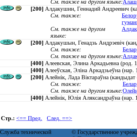
См. также на другом языке:
Алаше
[200]
Алдакушин, Геннадий Андреевич (кан
См. также:
Белор
гуман
См. также на другом
Алдак
языке:
[200]
Алдакушын, Генадзь Андрэевіч (канд
См. также:
Белар
См. также на другом языке:
Алдак
[400]
Алеевская, Элина Аркадьевна (род
[400]
Алееўская, Эліна Аркадзьеўна (нар
[200]
Алейнік, Лада Віктараўна (кандыдат 
См. также:
Белар
См. также на другом языке:
Олейн
[400]
Алейнік, Юлія Аляксандраўна (нар
Стр.:
<== Пред.
След. ==>
Служба технической
© Государственное учреж