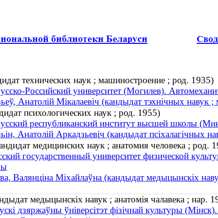
идат технических наук ; машиностроение ; род. 1935)
усско-Российский университет (Могилев). Автомехани
ьеў, Анатолій Мікалаевіч (кандыдат тэхнічных навук ;
идат психологических наук ; род. 1955)
усский республиканский институт высшей школы (Ми
ьін, Анатолiй Аркадзьевiч (кандыдат псіхалагічных нав
ндидат медицинских наук ; анатомия человека ; род. 1
сский государственный университет физической культу
ры
а, Валянціна Міхайлаўна (кандыдат медыцынскіх навук 
дыдат медыцынскіх навук ; анатомія чалавека ; нар. 1
ускі дзяржаўны ўніверсітэт фізічнай культуры (Мінск)