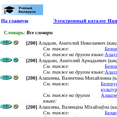
На главную
Словарь
:
Все словари
[200]
Аладьев, Анатолий Николаевич (канд
См. также:
Белор
См. также на другом языке:
Аладз
[200]
Аладьин, Анатолий Аркадьевич (канд
См. также:
Белор
См. также на другом языке:
Аладз
[200]
Алашеева, Валентина Михайловна (ка
См. также:
Белору
культу
См. также на другом
Алашэев
языке:
[200]
Алашэева, Валянціна Міхайлаўна (кан
См. также:
Белар