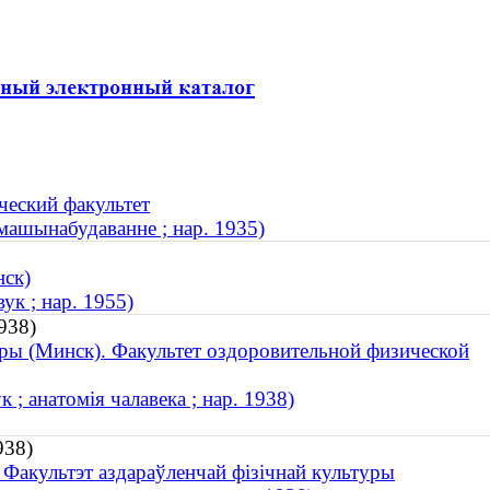
ческий факультет
 машынабудаванне ; нар. 1935)
нск)
ук ; нар. 1955)
938)
ры (Минск). Факультет оздоровительной физической
; анатомія чалавека ; нар. 1938)
938)
. Факультэт аздараўленчай фізічнай культуры