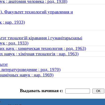
к ; анатомия человека ; род. 1938)
. Факультет технологий управления и
 ; нар. 1933)
тэт тэхналогій кіравання і гуманітарызацыі
к ; род. 1933)
х наук ; химическая технология ; род. 1963)
 навук ; хімічная тэхналогія ; нар. 1963)
ьтэт
литературоведение ; род. 1970)
намічных навук ; нар. 1969)
Выдавать начиная с:
6