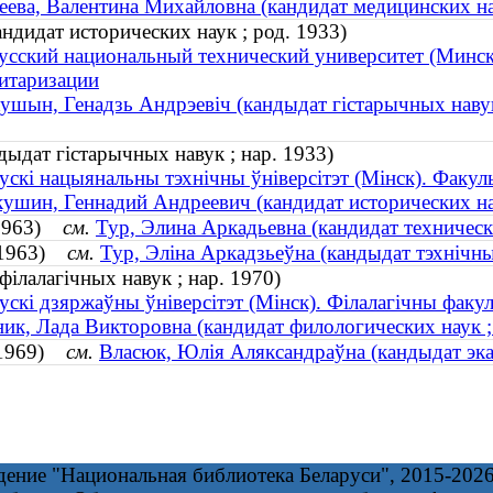
ева, Валентина Михайловна (кандидат медицинских нау
дидат исторических наук ; род. 1933)
усский национальный технический университет (Минск)
итаризации
ушын, Генадзь Андрэевіч (кандыдат гістарычных навук
ыдат гістарычных навук ; нар. 1933)
ускі нацыянальны тэхнічны ўніверсітэт (Мінск). Факуль
ушин, Геннадий Андреевич (кандидат исторических нау
. 1963)
см.
Тур, Элина Аркадьевна (кандидат технически
. 1963)
см.
Тур, Эліна Аркадзьеўна (кандыдат тэхнічных
філалагічных навук ; нар. 1970)
ускі дзяржаўны ўніверсітэт (Мінск). Філалагічны факул
ик, Лада Викторовна (кандидат филологических наук ; 
. 1969)
см.
Власюк, Юлія Аляксандраўна (кандыдат эка
дение "Национальная библиотека Беларуси", 2015-202