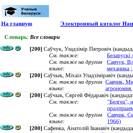
На главную
Словарь
:
Все словари
[200]
Саўчук, Уладзімір Пятровіч (кандыда
См. также:
Беларускі 
См. также на другом
Савчук, В
языке:
механика ;
[200]
Саўчык, Міхаіл Уладзіміравіч (канды
См. также на другом
Савчик, Ми
языке:
агрономия 
[200]
Саўчык, Сяргей Фёдаравіч (кандыдат 
См. также:
"Белгеа", 
прадпрыем
См. также на другом
Савчик, Се
языке:
1966)
[200]
Сафенка, Анатолій Іванавіч (кандыдат