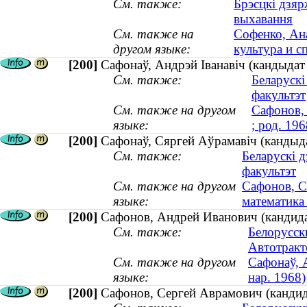
См. также:
Брэсцкі дзяр
выхавання
См. также на
Софенко, Ана
другом языке:
культура и сп
[200]
Сафонаў, Андрэй Іванавіч (кандыдат
См. также:
Беларускі
факультэт
См. также на другом
Сафонов, 
языке:
; род. 196
[200]
Сафонаў, Сяргей Аўрамавіч (кандыд
См. также:
Беларускі д
факультэт
См. также на другом
Сафонов, С
языке:
математика
[200]
Сафонов, Андрей Иванович (кандидат
См. также:
Белорусск
Автотракт
См. также на другом
Сафонаў, 
языке:
нар. 1968)
[200]
Сафонов, Сергей Аврамович (кандид