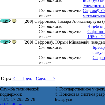
См. также:
Белорусски
Электротех
См. также на другом
Сафонаў, С
языке:
матэматыка
[200]
Сафронава, Тамара Аляксандраўна 
См. также:
Віцебскі
См. также на другом
Сафронов
языке:
1950—20
[200]
Сафронаў, Юрый Мікалаевіч (кандыда
См. также:
Брэсц
факуль
См. также на другом
Сафро
языке:
Стр.:
<== Пред.
След. ==>
Служба технической
© Государственное учреж
поддержки:
© Поисковая система ра
+375 17 293 29 78
Беларуси
skk@nlb.by