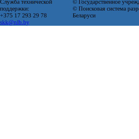
Служба технической
© Государственное учреж
поддержки:
© Поисковая система ра
+375 17 293 29 78
Беларуси
skk@nlb.by