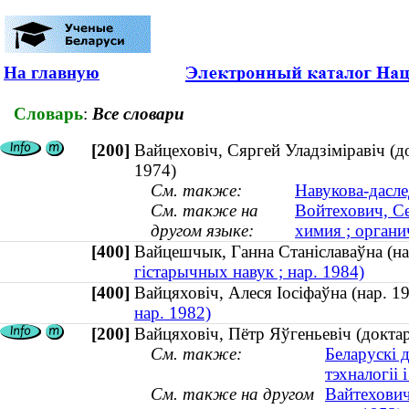
На главную
Словарь
:
Все словари
[200]
Вайцеховiч, Сяргей Уладзiмiравiч (до
1974)
См. также:
Навукова-дасле
См. также на
Войтехович, Се
другом языке:
химия ; органи
[400]
Вайцешчык, Ганна Станіславаўна (
гістарычных навук ; нар. 1984)
[400]
Вайцяховіч, Алеся Іосіфаўна (нар.
нар. 1982)
[200]
Вайцяховіч, Пётр Яўгеньевіч (доктар
См. также:
Беларускі 
тэхналогіі і
См. также на другом
Вайтехович