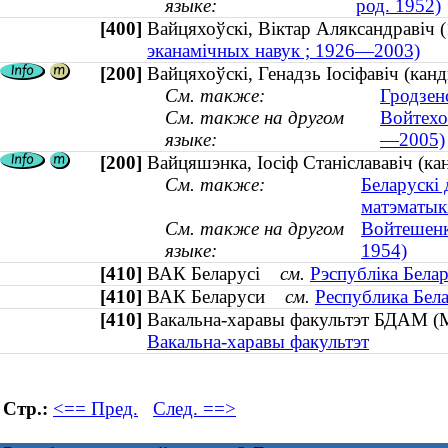
языке:
род. 1952)
[400]
Вайцяхоўскі, Віктар Аляксандрав
эканамічных навук ; 1926—2003)
[200]
Вайцяхоўскі, Генадзь Іосіфавіч (ка
См. также:
Гродзен
См. также на другом
Войтехо
языке:
—2005)
[200]
Вайцяшэнка, Іосіф Станіслававіч (ка
См. также:
Беларускі 
матэматыкі
См. также на другом
Войтешенк
языке:
1954)
[410]
ВАК Беларусі
см.
Рэспубліка Бела
[410]
ВАК Беларуси
см.
Республика Бел
[410]
Вакальна-харавы факультэт БДАМ 
Вакальна-харавы факультэт
Стр.:
<== Пред.
След. ==>