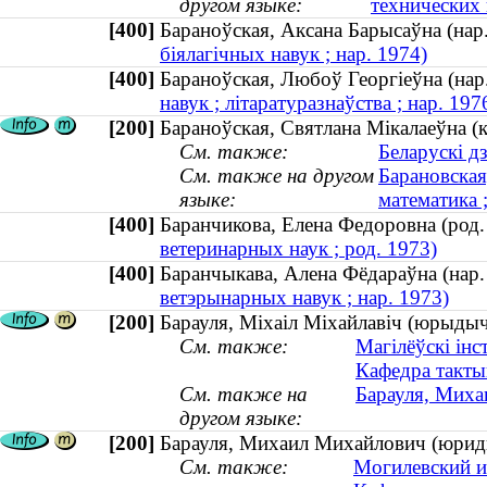
другом языке:
технических 
[400]
Бараноўская, Аксана Барысаўна (н
біялагічных навук ; нар. 1974)
[400]
Бараноўская, Любоў Георгіеўна (н
навук ; літаратуразнаўства ; нар. 197
[200]
Бараноўская, Святлана Мiкалаеўна (к
См. также:
Беларускі д
См. также на другом
Барановская
языке:
математика ;
[400]
Баранчикова, Елена Федоровна (ро
ветеринарных наук ; род. 1973)
[400]
Баранчыкава, Алена Фёдараўна (на
ветэрынарных навук ; нар. 1973)
[200]
Барауля, Міхаіл Міхайлавіч (юрыдычн
См. также:
Магілёўскі інс
Кафедра такты
См. также на
Барауля, Миха
другом языке:
[200]
Барауля, Михаил Михайлович (юриди
См. также:
Могилевский и