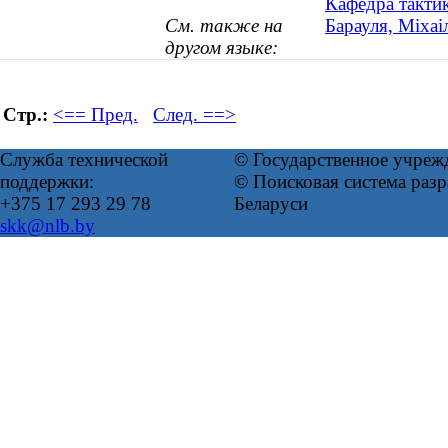
Кафедра такти
См. также на
Барауля, Міхаі
другом языке:
Стр.:
<== Пред.
След. ==>
Служба технической
© Государственное учреж
поддержки:
© Поисковая система ра
+375 17 293 29 78
Беларуси
skk@nlb.by