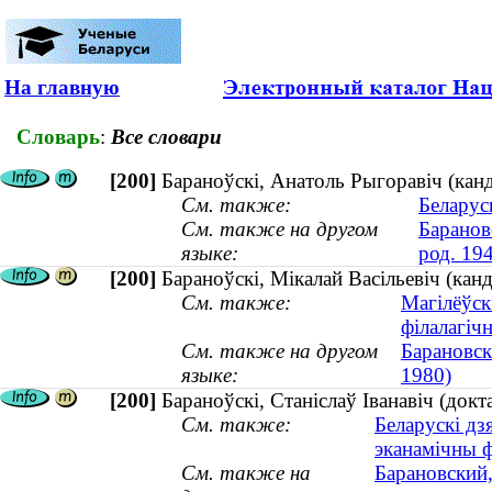
На главную
Словарь
:
Все словари
[200]
Бараноўскі, Анатоль Рыгоравіч (канд
См. также:
Беларуск
См. также на другом
Баранов
языке:
род. 19
[200]
Бараноўскі, Мікалай Васільевіч (ка
См. также:
Магілёўск
філалагіч
См. также на другом
Барановск
языке:
1980)
[200]
Бараноўскі, Станіслаў Іванавіч (докт
См. также:
Беларускі дз
эканамічны ф
См. также на
Барановский,