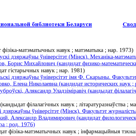
 фізіка-матэматычных навук ; матэматыка ; нар. 1973)
ускі дзяржаўны ўніверсітэт (Мінск). Механіка-матэма
в, Борис Михайлович (кандидат физико-математических
ат гістарычных навук ; нар. 1981)
ьскі дзяржаўны ўніверсітэт імя Ф. Скарыны. Факультэ
вко, Елена Николаевна (кандидат исторических наук ; 
уброўскі, Аляксандр Уладзіміравіч (кандыдат філалагічн
кандыдат філалагічных навук ; літаратуразнаўства ; мас
і дзяржаўны ўніверсітэт (Мінск). Факультэт журналісты
ий, Александр Владимирович (кандидат филологически
а ; род. 1976)
дат фізіка-матэматычных навук ; інфармацыйныя тэхнало