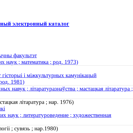
тычны факультэт
 наук ; математика ; род. 1973)
т гісторыі і міжкультурных камунікацый
род. 1981)
ых навук ; літаратуразнаўства ; мастацкая літаратура ;
тацкая літаратура ; нар. 1976)
кі
х наук ; литературоведение ; художественная
гіі ; сувязь ; нар.1980)