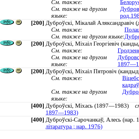
См. также:
Белору
См. также на другом
Дубров
языке:
род.19
[200]
Дуброўскі, Мікалай Аляксандравіч (д
См. также:
Полац
См. также на другом языке:
Дубро
[200]
Дуброўскі, Міхаіл Георгіевіч (канды
См. также:
Гродзенс
См. также на другом
Дубровс
языке:
1897—1
[200]
Дуброўскі, Міхаіл Пятровіч (канды
См. также:
Віцебс
кадра
См. также на другом
Дубро
языке:
[400]
Дуброўскі, Міхась (1897—1983)
с
1897—1983)
[400]
Дуброўскі-Сарочанкаў, Алесь (нар
літаратура ; нар. 1976)