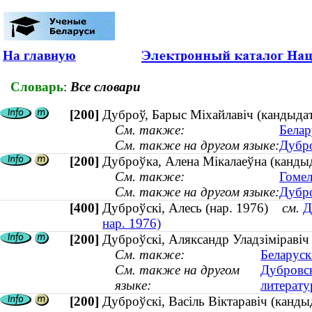
На главную
Словарь
:
Все словари
[200]
Дуброў, Барыс Мiхайлавiч (кандыдат
См. также:
Белар
См. также на другом языке:
Дубро
[200]
Дуброўка, Алена Мікалаеўна (кандыд
См. также:
Гомел
См. также на другом языке:
Дубро
[400]
Дуброўскі, Алесь (нар. 1976)
см.
Д
нар. 1976)
[200]
Дуброўскі, Аляксандр Уладзіміравіч (
См. также:
Беларуск
См. также на другом
Дубровск
языке:
литератур
[200]
Дуброўскі, Васіль Віктаравіч (канды