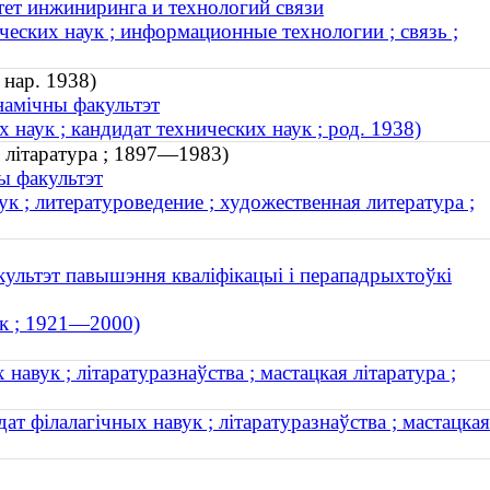
тет инжиниринга и технологий связи
еских наук ; информационные технологии ; связь ;
 нар. 1938)
намічны факультэт
наук ; кандидат технических наук ; род. 1938)
я літаратура ; 1897—1983)
ы факультэт
 ; литературоведение ; художественная литература ;
ультэт павышэння кваліфікацыі і перападрыхтоўкі
ук ; 1921—2000)
навук ; літаратуразнаўства ; мастацкая літаратура ;
ат філалагічных навук ; літаратуразнаўства ; мастацкая