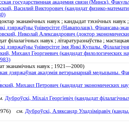
сская государственная академия связи (Минск). Факуль
ский, Василий Викторович (кандидат физико-математич
80)
октар эканамічных навук ; кандыдат тэхнічных навук ;
кі дзяржаўны ўніверсітэт (Наваполацк). Фінансава-эка
вский, Николай Александрович (доктор экономических 
дат філалагічных навук ; літаратуразнаўства ; мастацка
кі дзяржаўны ўніверсітэт імя Янкі Купалы. Філалагічн
кий, Михаил Георгиевич (кандидат филологических наук
983)
дат эканамічных навук ; 1921—2000)
кая дзяржаўная акадэмія ветэрынарнай медыцыны. Фак
ў
вский, Михаил Петрович (кандидат экономических на
м.
Дуброўскі, Міхаіл Георгіевіч (кандыдат філалагічных 
. 1976)
см.
Дуброўскі, Аляксандр Уладзіміравіч (кандыд