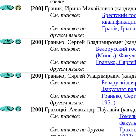
языке:
[200]
Граник, Ирина Михайловна (кандидат
См. также:
Брестский го
квалификации
См. также на
Гранік, Ірына
другом языке:
[200]
Гранько, Сергей Владимирович (канди
См. также:
Белорусский го
(Минск). Факул
См. также на
Гранько, Сяргей 
другом языке:
[200]
Гранько, Сяргей Уладзіміравіч (канды
См. также:
Беларускі дзя
Факультэт рад
См. также на
Гранько, Серг
другом языке:
1951)
[200]
Грахоцкі, Аляксандр Паўлавіч (канд
См. также:
Гомел
факуль
См. также на другом
Грахоц