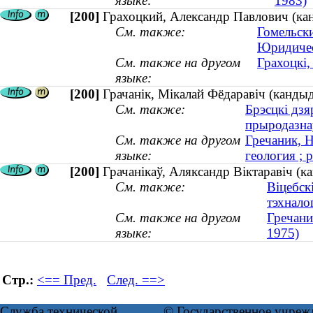
языке:
1983)
[200]
Грахоцкий, Александр Павлович (кан
См. также:
Гомельск
Юридичес
См. также на другом
Грахоцкі,
языке:
[200]
Грачанік, Мікалай Фёдаравіч (кандыда
См. также:
Брэсцкі дзя
прыродазна
См. также на другом
Гречаник, Н
языке:
геология ; 
[200]
Грачанікаў, Аляксандр Віктаравіч (к
См. также:
Віцебск
тэхнало
См. также на другом
Гречани
языке:
1975)
Стр.:
<== Пред.
След. ==>
Служба технической
© Государственное учреж