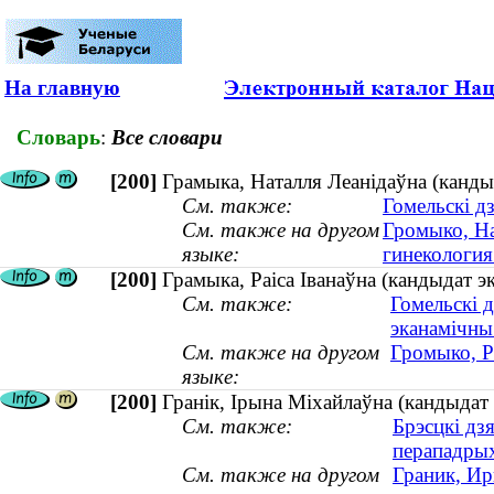
На главную
Словарь
:
Все словари
[200]
Грамыка, Наталля Леанідаўна (кандыд
См. также:
Гомельскі д
См. также на другом
Громыко, На
языке:
гинекология 
[200]
Грамыка, Раіса Іванаўна (кандыдат э
См. также:
Гомельскі д
эканамічны
См. также на другом
Громыко, Р
языке:
[200]
Гранік, Ірына Міхайлаўна (кандыдат 
См. также:
Брэсцкі дз
перападры
См. также на другом
Граник, Ир