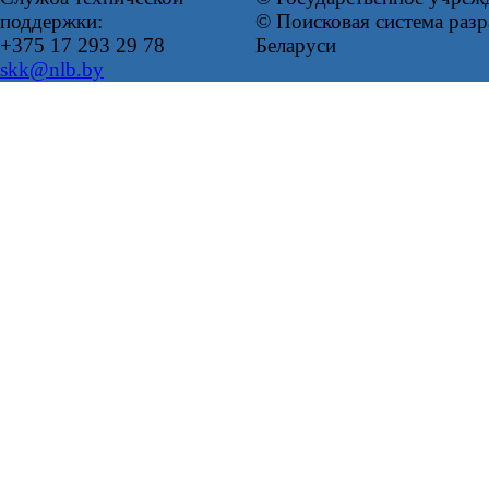
поддержки:
© Поисковая система ра
+375 17 293 29 78
Беларуси
skk@nlb.by