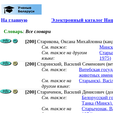
На главную
Словарь
:
Все словари
[200]
Старикова, Оксана Михайловна (канд
См. также:
Минск
См. также на другом
Старык
языке:
1975)
[200]
Старинский, Василий Семенович (ве
См. также:
Витебская госуд
животных имени
См. также на
Старынскі, Васі
другом языке:
[200]
Стариченок, Василий Денисович (док
См. также:
Белорусский г
Танка (Минск)
См. также на
Старычонак, Вас