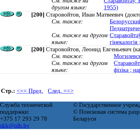
См. также на
Старавойтаў, 
другом языке:
1955)
[200]
Старовойтов, Иван Матвеевич (докт
См. также:
Белорусски
Педиатриче
См. также на другом
Старавойтаў
языке:
гінекалогія
[200]
Старовойтов, Леонид Евгеньевич (ка
См. также:
Могилевск
См. также на другом
Старавойт
языке:
фізіка ; н
Стр.:
<== Пред.
След. ==>
Служба технической
© Государственное учреж
поддержки:
© Поисковая система ра
+375 17 293 29 78
Беларуси
skk@nlb.by