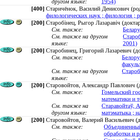
другом языке:
1954)
[400]
Старичёнок, Василий Денисович (р
филологических наук ; филология ; р
[200]
Старобінец, Рыгор Лазаравіч (докта
См. также:
Белару
См. также на другом
Староб
языке:
2001)
[200]
Старобинец, Григорий Лазаревич (д
См. также:
Белору
факуль
См. также на другом
Староб
языке:
[200]
Старовойтов, Александр Павлович (д
См. также:
Гомельский го
математики и 
См. также на
Старавойтаў, А
другом языке:
матэматыка ; н
[200]
Старовойтов, Валерий Васильевич (д
См. также:
Объединенный
обработки и 