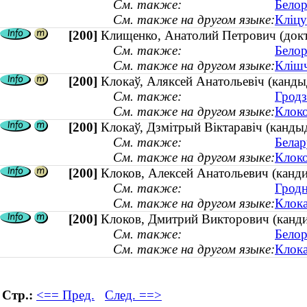
См. также:
Белор
См. также на другом языке:
Кліцу
[200]
Клищенко, Анатолий Петрович (докто
См. также:
Белор
См. также на другом языке:
Клішч
[200]
Клокаў, Аляксей Анатольевіч (кандыд
См. также:
Гродз
См. также на другом языке:
Клоко
[200]
Клокаў, Дзмітрый Віктаравіч (кандыд
См. также:
Белар
См. также на другом языке:
Клоко
[200]
Клоков, Алексей Анатольевич (кандид
См. также:
Гродн
См. также на другом языке:
Клока
[200]
Клоков, Дмитрий Викторович (кандид
См. также:
Белор
См. также на другом языке:
Клока
Стр.:
<== Пред.
След. ==>