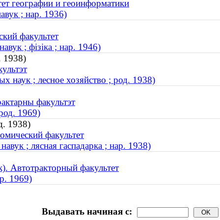
тет географии и геоинформатики
вук ; нар. 1936)
ский факультет
вук ; фізіка ; нар. 1946)
. 1938)
культэт
х наук ; лесное хозяйство ; род. 1938)
рактарны факультэт
род. 1969)
д. 1938)
омический факультет
авук ; лясная гаспадарка ; нар. 1938)
). Автотракторный факультет
р. 1969)
Выдавать начиная с: