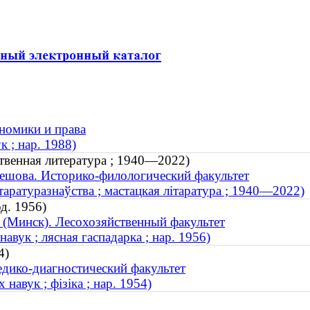
ономики и права
к ; нар. 1988)
ственная литература ; 1940—2022)
ешова. Историко-филологический факультет
ітаратуразнаўства ; мастацкая літаратура ; 1940—2022)
д. 1956)
 (Минск). Лесохозяйственный факультет
авук ; лясная гаспадарка ; нар. 1956)
4)
дико-диагностический факультет
навук ; фізіка ; нар. 1954)