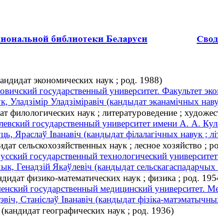
ндидат экономических наук ; род. 1988)
овичский государственный университет. Факультет эк
к, Уладзімір Уладзіміравіч (кандыдат эканамічных наву
т филологических наук ; литературоведение ; художе
евский государственный университет имени А. А. Кул
ць, Яраслаў Іванавіч (кандыдат філалагічных навук ; л
ат сельскохозяйственных наук ; лесное хозяйство ; ро
усский государственный технологический университет
ык, Генадзій Якаўлевіч (кандыдат сельскагаспадарчых н
дидат физико-математических наук ; физика ; род. 195
енский государственный медицинский университет. Ме
эвіч, Станіслаў Іванавіч (кандыдат фізіка-матэматычных 
(кандидат географических наук ; род. 1936)