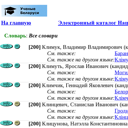
На главную
Словарь
:
Все словари
[200]
Климук, Владимир Владимирович (ка
См. также:
Баран
См. также на другом языке:
Кліму
[200]
Климуть, Ярослав Иванович (кандида
См. также:
Могил
См. также на другом языке:
Кліму
[200]
Климчик, Геннадий Яковлевич (кандид
См. также:
Белор
См. также на другом языке:
Клімч
[200]
Клинцевич, Станислав Иванович (кан
См. также:
Гродн
См. также на другом языке:
Клінц
[200]
Клицунова, Натэлла Константиновна 