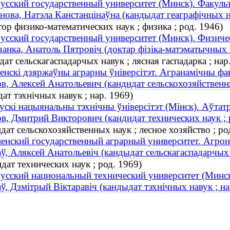
усский государственный университет (Минск). Факуль
нова, Натэла Канстанцінаўна (кандыдат геаграфічных на
р физико-математических наук ; физика ; род. 1946)
усский государственный университет (Минск). Физиче
анка, Анатоль Пятровіч (доктар фізіка-матэматычных на
ат сельскагаспадарчых навук ; лясная гаспадарка ; нар
енскі дзяржаўны аграрны ўнiверсiтэт. Агранамічны фа
в, Алексей Анатольевич (кандидат сельскохозяйственны
ат тэхнічных навук ; нар. 1969)
ускі нацыянальны тэхнічны ўніверсітэт (Мінск). Аўтат
в, Дмитрий Викторович (кандидат технических наук ; 
ат сельскохозяйственных наук ; лесное хозяйство ; ро
енский государственный аграрный университет. Агрон
ў, Аляксей Анатольевіч (кандыдат сельскагаспадарчых н
ат технических наук ; род. 1969)
усский национальный технический университет (Минск
ў, Дзмітрый Віктаравіч (кандыдат тэхнічных навук ; на