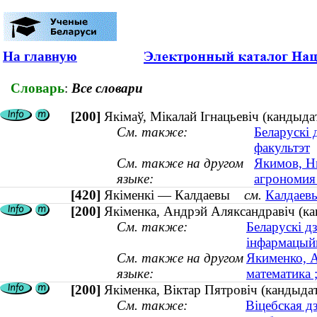
На главную
Словарь
:
Все словари
[200]
Якімаў, Мікалай Ігнацьевіч (кандыдат
См. также:
Беларускі 
факультэт
См. также на другом
Якимов, Ни
языке:
агрономия 
[420]
Якіменкі — Калдаевы
см.
Калдаевы
[200]
Якіменка, Андрэй Аляксандравіч (ка
См. также:
Беларускі д
інфармацый
См. также на другом
Якименко, А
языке:
математика ;
[200]
Якіменка, Віктар Пятровіч (кандыдат
См. также:
Віцебская д