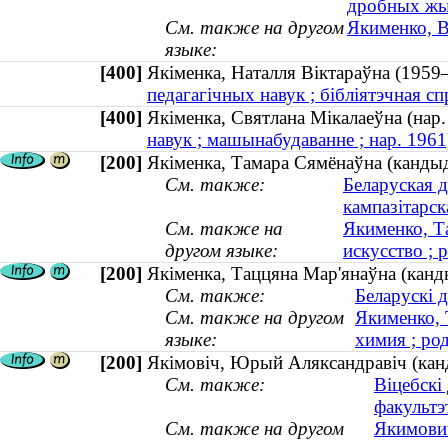
дробных жы
См. также на другом
Якименко, В
языке:
[400]
Якіменка, Наталля Віктараўна (1
педагагічных навук ; бібліятэчная с
[400]
Якіменка, Святлана Мікалаеўна (на
навук ; машынабудаванне ; нар. 1961
[200]
Якіменка, Тамара Сямёнаўна (кандыда
См. также:
Беларуская д
кампазітарс
См. также на
Якименко, Т
другом языке:
искусство ; 
[200]
Якіменка, Таццяна Мар'янаўна (канды
См. также:
Беларускі 
См. также на другом
Якименко, 
языке:
химия ; род
[200]
Якімовіч, Юрый Аляксандравіч (кан
См. также:
Віцебскі
факультэ
См. также на другом
Якимови