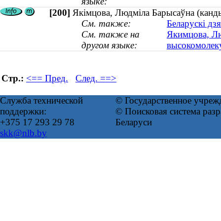
языке:
[200]
Якімцова, Людміла Барысаўна (канды
См. также:
Беларускі дз
См. также на
Якимцова, Лю
другом языке:
высокомолеку
Стр.:
<== Пред.
След. ==>
Служба технической
© Государственное учреж
поддержки:
© Поисковая система ра
+375 17 293 29 78
Беларуси
skk@nlb.by