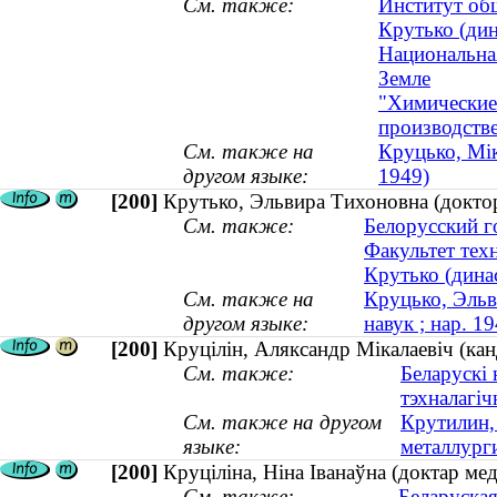
См. также:
Институт об
Крутько (дин
Национальная
Земле
"Химические 
производств
См. также на
Круцько, Мік
другом языке:
1949)
[200]
Крутько, Эльвира Тихоновна (доктор
См. также:
Белорусский г
Факультет тех
Крутько (динас
См. также на
Круцько, Эльв
другом языке:
навук ; нар. 19
[200]
Круцілін, Аляксандр Мікалаевіч (ка
См. также:
Беларускі 
тэхналагіч
См. также на другом
Крутилин,
языке:
металлург
[200]
Круціліна, Ніна Іванаўна (доктар мед
См. также:
Беларуская