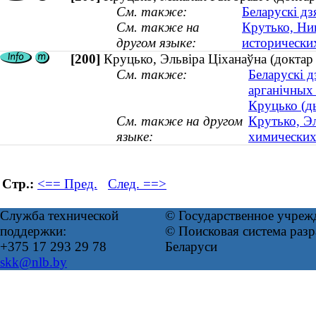
См. также:
Беларускі д
См. также на
Крутько, Ни
другом языке:
исторически
[200]
Круцько, Эльвіра Ціханаўна (доктар 
См. также:
Беларускі д
арганічных
Круцько (ды
См. также на другом
Крутько, Э
языке:
химических 
Стр.:
<== Пред.
След. ==>
Служба технической
© Государственное учреж
поддержки:
© Поисковая система ра
+375 17 293 29 78
Беларуси
skk@nlb.by