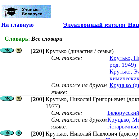
На главную
Словарь
:
Все словари
[220]
Крутько (династия / семья)
См. также:
Крутько, Н
род. 1949)
Крутько, Э
химических 
См. также на другом
Круцько (ды
языке:
[200]
Крутько, Николай Григорьевич (док
1977)
См. также:
Белорусский
См. также на другом
Круцько, Мі
языке:
гістарычных
[200]
Крутько, Николай Павлович (доктор 