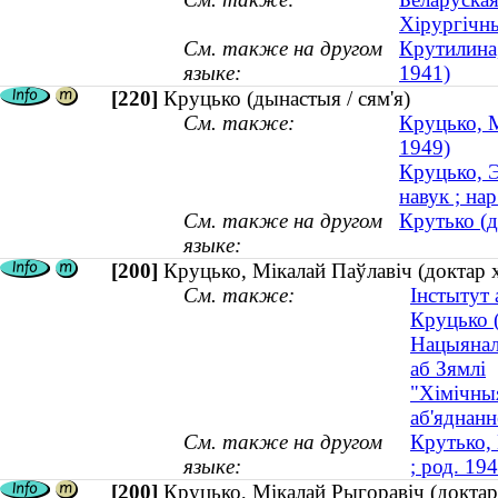
Хірургічн
См. также на другом
Крутилина,
языке:
1941)
[220]
Круцько (дынастыя / сям'я)
См. также:
Круцько, М
1949)
Круцько, Э
навук ; нар
См. также на другом
Крутько (д
языке:
[200]
Круцько, Мікалай Паўлавіч (доктар хі
См. также:
Інстытут 
Круцько (
Нацыяналь
аб Зямлі
"Хімічныя
аб'яднанн
См. также на другом
Крутько,
языке:
; род. 19
[200]
Круцько, Мікалай Рыгоравіч (доктар