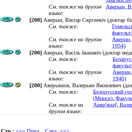
диагностич
См. также на другом
Аверын, Ві
языке:
[200]
Аверын, Віктар Сяргеевіч (доктар бія
См. также:
Гомельс
факульт
См. также на другом
Аверин,
языке:
1954)
[200]
Аверын, Васіль Іванавіч (доктар меды
См. также:
Беларус
факульт
См. также на другом
Аверин,
языке:
1940)
[200]
Аверьянов, Валерьян Яковлевич (до
См. также:
Белорусский го
(Минск). Факул
См. также на
Авяр'янаў, Валя
другом языке:
Стр.:
<== Пред.
След. ==>