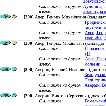
довузовско
См. также на другом
Аўдоніна, Т
языке:
літаратураз
[200]
Авер, Генрих Михайлович (кандидат
См. также:
Гродненск
внутренних
См. также на другом
Авер, Генр
языке:
хваробы ;
[200]
Авер, Генрых Міхайлавіч (кандыдат
См. также:
Гродзенскі
(1)
См. также на другом
Авер, Ген
языке:
болезни ;
[200]
Аверин, Василий Иванович (доктор м
См. также:
Белорусски
Педиатриче
См. также на другом
Аверын, Ва
языке:
[200]
Аверин, Виктор Сергеевич (доктор би
См. также:
Гомельски