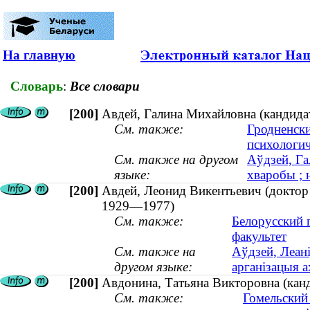
На главную
Словарь
:
Все словари
[200]
Авдей, Галина Михайловна (кандидат
См. также:
Гродненски
психологич
См. также на другом
Аўдзей, Га
языке:
хваробы ; 
[200]
Авдей, Леонид Викентьевич (доктор 
1929—1977)
См. также:
Белорусский 
факультет
См. также на
Аўдзей, Леані
другом языке:
арганізацыя 
[200]
Авдонина, Татьяна Викторовна (канд
См. также:
Гомельский